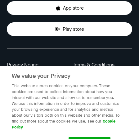
App store
Play store
Privacy Notice
Terms & Conditions
We value your Privacy
Data Attribution
Cookie Settings
This website stores cookies on your computer. These
cookies are used to collect information about how you
interact with our website and allow us to remember you.
Indonesia
We use this information in order to improve and customize
your browsing experience and for analytics and metrics
about our visitors both on this website and other media. To
find out more about the cookies we use, see our
Cookie
© 2023 Gojek | Gojek is a trademark of PT GoTo Gojek
Policy
Tokopedia Tbk. Registered in the Directorate General of
Intellectual Property of the Republic of Indonesia.