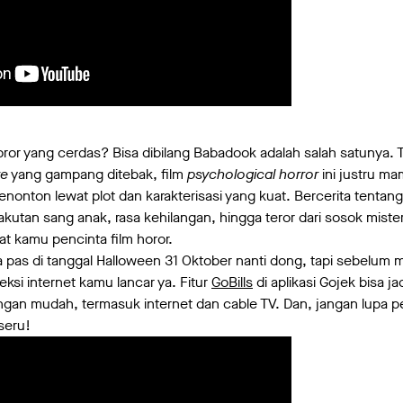
oror yang cerdas? Bisa dibilang Babadook adalah salah satunya
re
yang gampang ditebak, film
psychological horror
ini justru m
nton lewat plot dan karakterisasi yang kuat. Bercerita tentang
kutan sang anak, rasa kehilangan, hingga teror dari sosok mist
at kamu pencinta film horor.
a pas di tanggal Halloween 31 Oktober nanti dong, tapi sebelum 
ksi internet kamu lancar ya. Fitur
GoBills
di aplikasi Gojek bisa j
gan mudah, termasuk internet dan cable TV. Dan, jangan lupa p
seru!