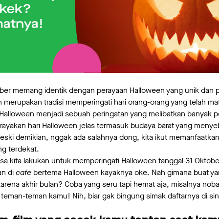
tober memang identik dengan perayaan Halloween yang unik dan po
 merupakan tradisi memperingati hari orang-orang yang telah mat
i Halloween menjadi sebuah peringatan yang melibatkan banyak 
erayakan hari Halloween jelas termasuk budaya barat yang menye
 Meski demikian, nggak ada salahnya dong, kita ikut memanfaatk
g terdekat.
sa kita lakukan untuk memperingati Halloween tanggal 31 Oktober
an di
cafe
bertema Halloween kayaknya oke. Nah gimana buat yan
karena akhir bulan? Coba yang seru tapi hemat aja, misalnya noba
 teman-teman kamu! Nih, biar gak bingung simak daftarnya di sin