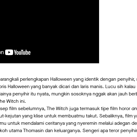
barangkali perlengkapan Halloween yang identik dengan penyihir, 
is Halloween yang banyak dicari dan laris manis. Lucu sih kalau d
ainya penyihir itu nyata, mungkin sosoknya nggak akan jauh ber
he Witch ini.
ep film sebelumnya, The Witch juga termasuk tipe film horor
an
ut-kejutan yang klise untuk membuatmu takut. Sebaliknya, film y
kamu untuk mendalami ceritanya yang nyeremin melalui adegan d
okoh utama Thomasin dan keluarganya. Sengeri apa teror penyihi