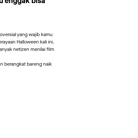
u enggak bisa
troversial yang wajib kamu
rayaan Halloween kali ini.
nyak netizen menilai film
n berangkat bareng naik