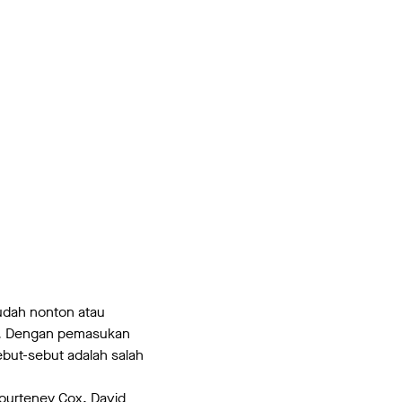
 udah nonton atau
ng. Dengan pemasukan
but-sebut adalah salah
Courteney Cox, David