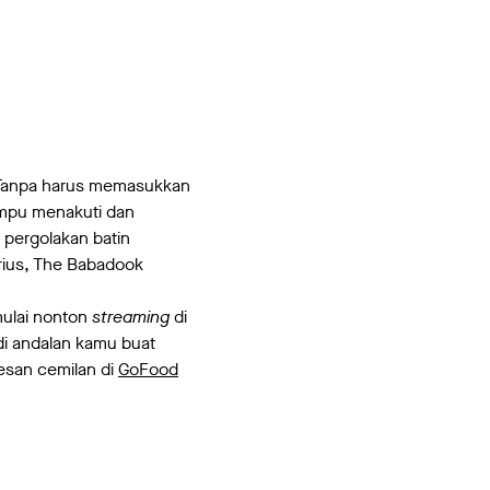
. Tanpa harus memasukkan
ampu menakuti dan
 pergolakan batin
erius, The Babadook
mulai nonton
streaming
di
adi andalan kamu buat
esan cemilan di
GoFood