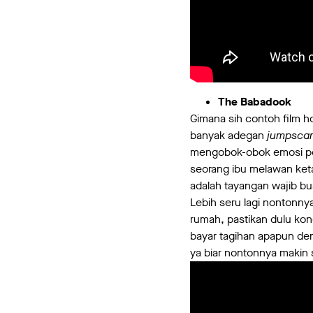
The Babadook
Gimana sih contoh film h
banyak adegan
jumpsca
mengobok-obok emosi peno
seorang ibu melawan keta
adalah tayangan wajib bu
Lebih seru lagi nontonny
rumah, pastikan dulu kone
bayar tagihan apapun den
ya biar nontonnya makin 