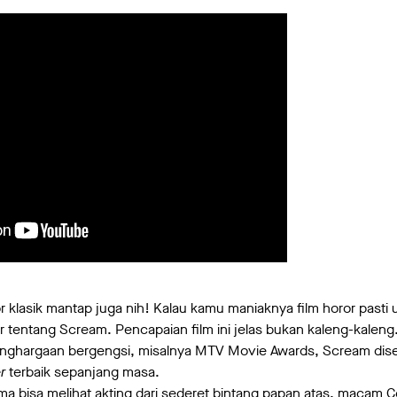
or klasik mantap juga nih! Kalau kamu maniaknya film horor pasti
r tentang Scream. Pencapaian film ini jelas bukan kaleng-kale
penghargaan bergengsi, misalnya MTV Movie Awards, Scream dise
r
terbaik sepanjang masa.
uma bisa melihat akting dari sederet bintang papan atas, macam 