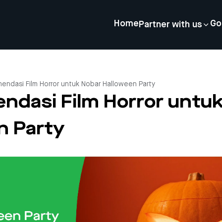
Home
Go
Partner with us
endasi Film Horror untuk Nobar Halloween Party
ndasi Film Horror untu
n Party
4