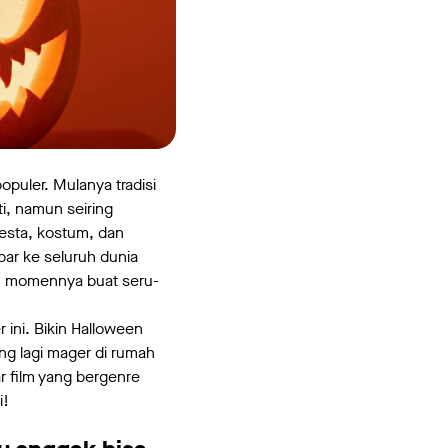
puler. Mulanya tradisi
i, namun seiring
pesta, kostum, dan
bar ke seluruh dunia
an momennya buat seru-
 ini. Bikin Halloween
g lagi mager di rumah
r film yang bergenre
i!