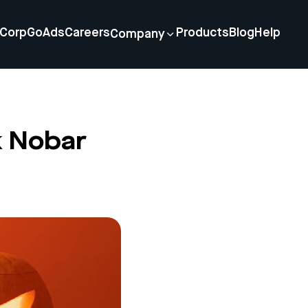
Corp
GoAds
Careers
Products
Blog
Help
Company
k Nobar