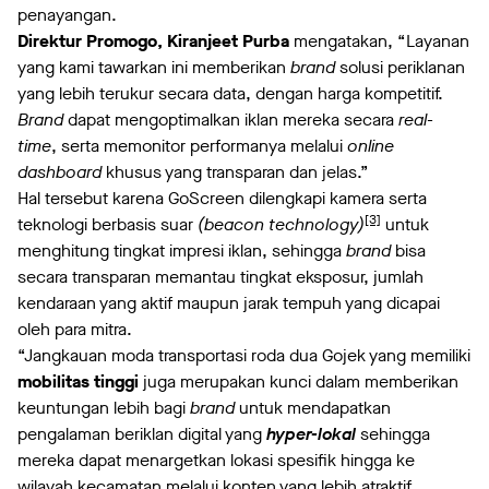
penayangan.
Direktur Promogo, Kiranjeet Purba
mengatakan, “Layanan
yang kami tawarkan ini memberikan
brand
solusi periklanan
yang lebih terukur secara data, dengan harga kompetitif.
Brand
dapat mengoptimalkan iklan mereka secara
real-
time
, serta memonitor performanya melalui
online
dashboard
khusus yang transparan dan jelas.”
Hal tersebut karena GoScreen dilengkapi kamera serta
[3]
teknologi berbasis suar
(beacon technology)
untuk
menghitung tingkat impresi iklan, sehingga
brand
bisa
secara transparan memantau tingkat eksposur, jumlah
kendaraan yang aktif maupun jarak tempuh yang dicapai
oleh para mitra.
“Jangkauan moda transportasi roda dua Gojek yang memiliki
mobilitas tinggi
juga merupakan kunci dalam memberikan
keuntungan lebih bagi
brand
untuk mendapatkan
pengalaman beriklan digital yang
hyper-lokal
sehingga
mereka dapat menargetkan lokasi spesifik hingga ke
wilayah kecamatan melalui konten yang lebih atraktif