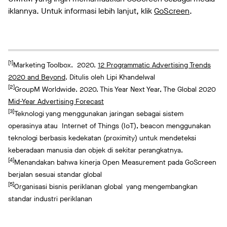
iklannya. Untuk informasi lebih lanjut, klik
GoScreen
.
[1]
Marketing Toolbox. 2020.
12 Programmatic Advertising Trends
2020 and Beyond
. Ditulis oleh Lipi Khandelwal
[2]
GroupM Worldwide. 2020. This Year Next Year, The Global 2020
Mid-Year Advertising Forecast
[3]
Teknologi yang menggunakan jaringan sebagai sistem
operasinya atau Internet of Things (IoT), beacon menggunakan
teknologi berbasis kedekatan (proximity) untuk mendeteksi
keberadaan manusia dan objek di sekitar perangkatnya.
[4]
Menandakan bahwa kinerja Open Measurement pada GoScreen
berjalan sesuai standar global
[5]
Organisasi bisnis periklanan global yang mengembangkan
standar industri periklanan