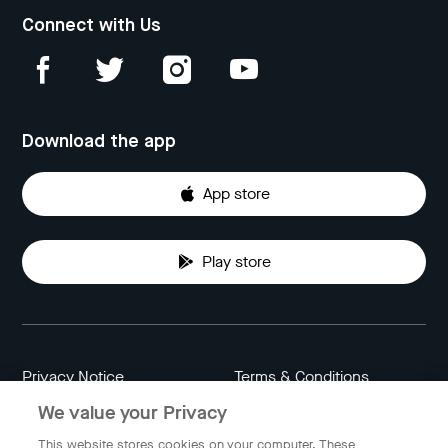
Connect with Us
Download the app
App store
Play store
Privacy Notice
Terms & Conditions
We value your Privacy
Data Attribution
Cookie Settings
This website stores cookies on your computer. These