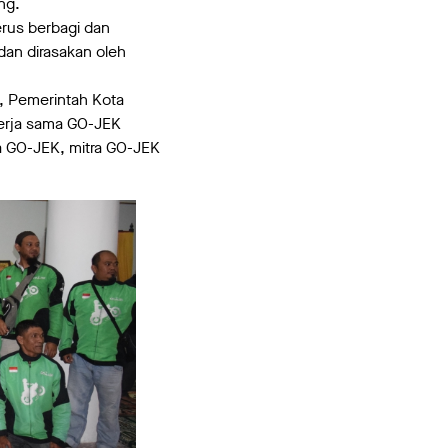
ng.
erus berbagi dan
dan dirasakan oleh
h, Pemerintah Kota
kerja sama GO-JEK
ra GO-JEK, mitra GO-JEK