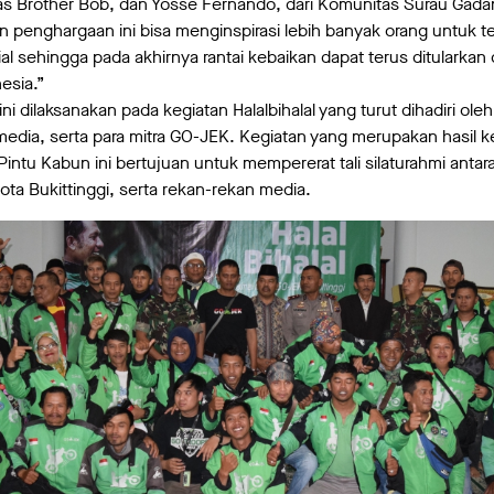
itas Brother Bob, dan Yosse Fernando, dari Komunitas Surau Gada
n penghargaan ini bisa menginspirasi lebih banyak orang untuk t
 sehingga pada akhirnya rantai kebaikan dapat terus ditularkan 
esia.”
 dilaksanakan pada kegiatan Halalbihalal yang turut dihadiri ole
 media, serta para mitra GO-JEK. Kegiatan yang merupakan hasil 
intu Kabun ini bertujuan untuk mempererat tali silaturahmi anta
ota Bukittinggi, serta rekan-rekan media.