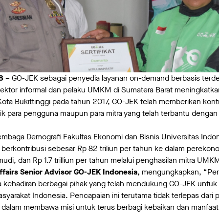
8
– GO-JEK sebagai penyedia layanan on-demand berbasis terdep
ektor informal dan pelaku UMKM di Sumatera Barat meningkatka
 Kota Bukittinggi pada tahun 2017, GO-JEK telah memberikan kontr
aik para pengguna maupun para mitra yang telah terbantu dengan
embaga Demografi Fakultas Ekonomi dan Bisnis Universitas Indo
 berkontribusi sebesar Rp 82 triliun per tahun ke dalam perekono
di, dan Rp 1.7 trilliun per tahun melalui penghasilan mitra UMK
ffairs Senior Advisor GO-JEK Indonesia,
mengungkapkan, “Penc
pa kehadiran berbagai pihak yang telah mendukung GO-JEK unt
yarakat Indonesia. Pencapaian ini terutama tidak terlepas dari p
alam membawa misi untuk terus berbagi kebaikan dan manfaat 