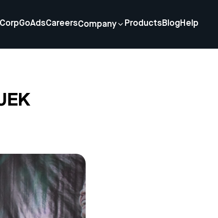
Corp
GoAds
Careers
Products
Blog
Help
Company
-JEK