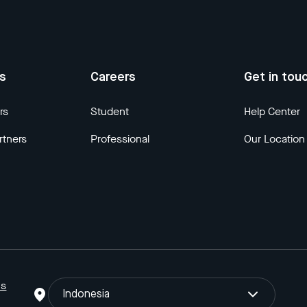
us
Careers
Get in tou
rs
Student
Help Center
rtners
Professional
Our Location
ns
Indonesia