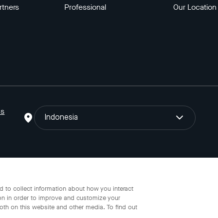
rtners
Professional
Our Location
ns
Indonesia
o Gojek Tokopedia Tbk. Registered in the Directorate General of I
 to collect information about how you interact
on in order to improve and customize your
oth on this website and other media. To find out