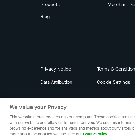
Products
Merchant Pa
Blog
Privacy Notice
Terms & Conditio
Data Attribution
Cookie Settings
© 2023 Gojek | Gojek is a trademark of PT GoT
We value your Privacy
Indonesia.
This website stores cookies on your computer. These cookies are used
with our website and allow us to remember you. We use this informati
browsing experience and for analytics and metrics about our visitors b
more about the cookies we use, see our
Cookie Policy