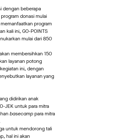
si dengan beberapa
 program donasi mulai
uk memanfaatkan program
n kali ini, GO-POINTS
ukarkan mulai dari 850
 akan membersihkan 150
ikan layanan potong
 kegiatan ini, dengan
nyebutkan layanan yang
ng didirikan anak
O-JEK untuk para mitra
nahan
basecamp
para mitra
.
uga untuk mendorong tali
, hal ini akan