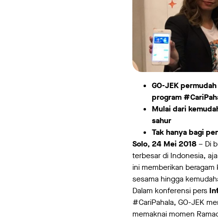
GO-JEK permudah p
program #CariPah
Mulai dari kemuda
sahur
Tak hanya bagi pe
Solo, 24 Mei 2018
– Di 
terbesar di Indonesia, 
ini memberikan beragam 
sesama hingga kemudaha
Dalam konferensi pers
In
#CariPahala, GO-JEK men
memaknai momen Ramadha