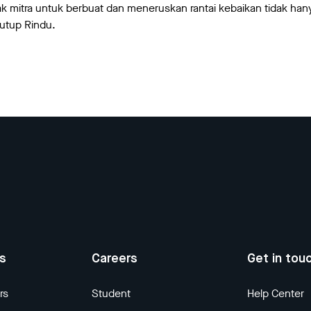
ak mitra untuk berbuat dan meneruskan rantai kebaikan tidak ha
tutup Rindu.
us
Careers
Get in tou
rs
Student
Help Center