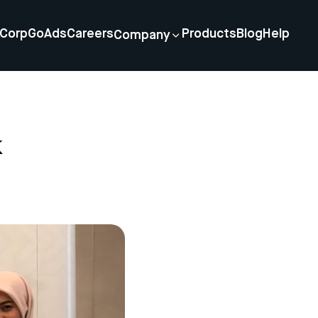
Corp
GoAds
Careers
Products
Blog
Help
Company
k