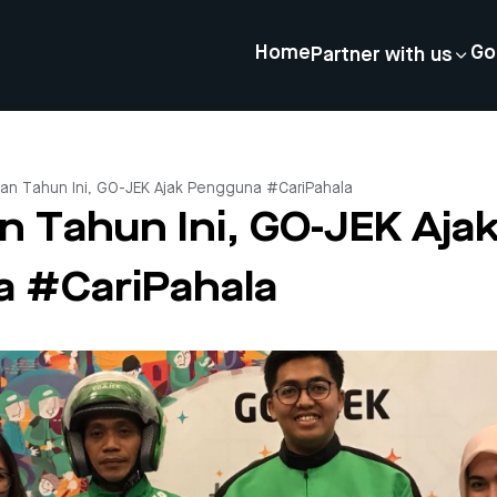
Home
Go
Partner with us
n Tahun Ini, GO-JEK Ajak Pengguna #CariPahala
 Tahun Ini, GO-JEK Aja
 #CariPahala
4