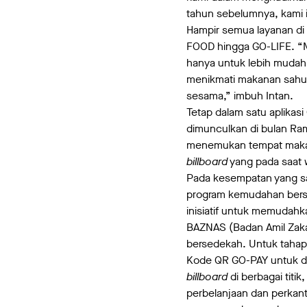
tahun sebelumnya, kami 
Hampir semua layanan di
FOOD hingga GO-LIFE. “M
hanya untuk lebih mudah
menikmati makanan sahur
sesama,” imbuh Intan.
Tetap dalam satu aplikas
dimunculkan di bulan Ra
menemukan tempat makan
billboard
yang pada saat w
Pada kesempatan yang 
program kemudahan berse
inisiatif untuk memudah
BAZNAS (Badan Amil Zak
bersedekah. Untuk tahap a
Kode QR GO-PAY untuk don
billboard
di berbagai titi
perbelanjaan dan perkan