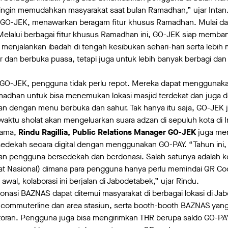
ingin memudahkan masyarakat saat bulan Ramadhan,” ujar Intan
 GO-JEK, menawarkan beragam fitur khusus Ramadhan. Mulai dar
elalui berbagai fitur khusus Ramadhan ini, GO-JEK siap memban
 menjalankan ibadah di tengah kesibukan sehari-hari serta lebi
 dan berbuka puasa, tetapi juga untuk lebih banyak berbagi dan
i GO-JEK, pengguna tidak perlu repot. Mereka dapat menggunakan
madhan untuk bisa menemukan lokasi masjid terdekat dan juga
 dengan menu berbuka dan sahur. Tak hanya itu saja, GO-JEK
aktu sholat akan mengeluarkan suara adzan di sepuluh kota di 
sama,
Rindu Ragillia, Public Relations Manager GO-JEK
juga me
dekah secara digital dengan menggunakan GO-PAY. “Tahun ini, k
kan pengguna bersedekah dan berdonasi. Salah satunya adalah k
at Nasional) dimana para pengguna hanya perlu memindai QR C
wal, kolaborasi ini berjalan di Jabodetabek,” ujar Rindu.
asi BAZNAS dapat ditemui masyarakat di berbagai lokasi di Jab
k, commuterline dan area stasiun, serta booth-booth BAZNAS yang
toran. Pengguna juga bisa mengirimkan THR berupa saldo GO-P