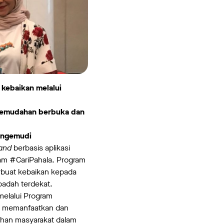
kebaikan melalui
 kemudahan berbuka dan
engemudi
and
berbasis aplikasi
ram #CariPahala. Program
rbuat kebaikan kepada
adah terdekat.
elalui Program
ra memanfaatkan dan
han masyarakat dalam