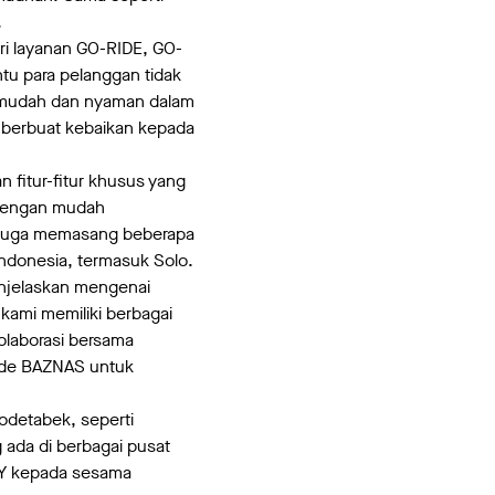
.
i layanan GO-RIDE, GO-
tu para pelanggan tidak
h mudah dan nyaman dalam
 berbuat kebaikan kepada
 fitur-fitur khusus yang
 dengan mudah
 juga memasang beberapa
Indonesia, termasuk Solo.
njelaskan mengenai
ami memiliki berbagai
olaborasi bersama
ode BAZNAS untuk
odetabek, seperti
 ada di berbagai pusat
AY kepada sesama