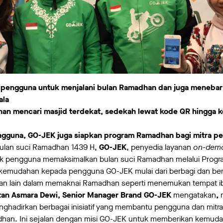
engguna untuk menjalani bulan Ramadhan dan juga menebar 
ala
han mencari masjid terdekat, sedekah lewat kode QR hingga
ngguna, GO-JEK juga siapkan program Ramadhan bagi mitra p
bulan suci Ramadhan 1439 H,
GO-JEK
, penyedia layanan
on-dem
ajak pengguna memaksimalkan bulan suci Ramadhan melalui Prog
kemudahan kepada pengguna GO-JEK mulai dari berbagi dan be
n lain dalam memaknai Ramadhan seperti menemukan tempat ib
tan Asmara Dewi, Senior Manager Brand GO-JEK
mengatakan
,
m
ghadirkan berbagai inisiatif yang membantu pengguna dan mit
n. Ini sejalan dengan misi GO-JEK untuk memberikan kemuda