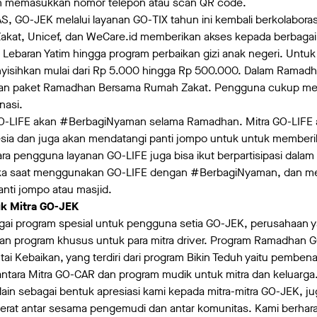
 memasukkan nomor telepon atau scan QR code.
, GO-JEK melalui layanan GO-TIX tahun ini kembali berkolabora
akat, Unicef, dan WeCare.id memberikan akses kepada berbagai
 Lebaran Yatim hingga program perbaikan gizi anak negeri. Unt
yisihkan mulai dari Rp 5.000 hingga Rp 500.000. Dalam Ramadha
kan paket Ramadhan Bersama Rumah Zakat. Pengguna cukup men
nasi.
 GO-LIFE akan #BerbagiNyaman selama Ramadhan. Mitra GO-LIFE
nesia dan juga akan mendatangi panti jompo untuk untuk member
Para pengguna layanan GO-LIFE juga bisa ikut berpartisipasi dalam
ka saat menggunakan GO-LIFE dengan #BerbagiNyaman, dan me
nti jompo atau masjid.
k Mitra GO-JEK
ai program spesial untuk pengguna setia GO-JEK, perusahaan ya
an program khusus untuk para mitra driver. Program Ramadhan G
Rantai Kebaikan, yang terdiri dari program Bikin Teduh yaitu pembe
antara Mitra GO-CAR dan program mudik untuk mitra dan keluarga
elain sebagai bentuk apresiasi kami kepada mitra-mitra GO-JEK, j
 erat antar sesama pengemudi dan antar komunitas. Kami berharap