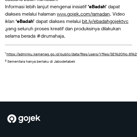
Informasi lebih lanjut mengenai inisiatif
‘eBadah’
dapat
diakses melalui halaman
www.gojek.com/ramadan
. Video
iklan
‘eBadah’
dapat diakses melalui
bit.ly/ebadahgojektvc
,yang seluruh proses kreatif dan produksinya dilakukan
selama berada #dirumahaja.
1
https://adminku.kemenag.go.id/public/data/files/users/1/files/SE%20No.
2
Sementara hanya berlaku di Jabodetabek