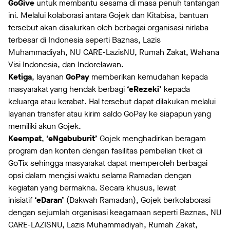
GoGive
untuk membantu sesama di masa penuh tantangan
ini. Melalui kolaborasi antara Gojek dan Kitabisa, bantuan
tersebut akan disalurkan oleh berbagai organisasi nirlaba
terbesar di Indonesia seperti Baznas, Lazis
Muhammadiyah, NU CARE-LazisNU, Rumah Zakat, Wahana
Visi Indonesia, dan Indorelawan.
Ketiga
, layanan
GoPay
memberikan kemudahan kepada
masyarakat yang hendak berbagi
‘eRezeki’
kepada
keluarga atau kerabat. Hal tersebut dapat dilakukan melalui
layanan transfer atau kirim saldo GoPay ke siapapun yang
memiliki akun Gojek.
Keempat
,
‘eNgabuburit’
Gojek menghadirkan beragam
program dan konten dengan fasilitas pembelian tiket di
GoTix sehingga masyarakat dapat memperoleh berbagai
opsi dalam mengisi waktu selama Ramadan dengan
kegiatan yang bermakna. Secara khusus, lewat
inisiatif
‘eDaran’
(Dakwah Ramadan), Gojek berkolaborasi
dengan sejumlah organisasi keagamaan seperti Baznas, NU
CARE-LAZISNU, Lazis Muhammadiyah, Rumah Zakat,