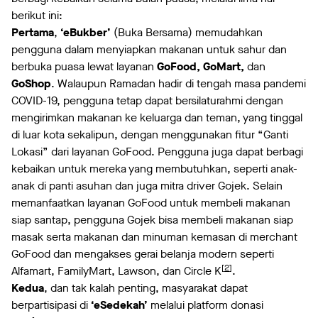
berikut ini:
Pertama
,
‘eBukber’
(Buka Bersama) memudahkan
pengguna dalam menyiapkan makanan untuk sahur dan
berbuka puasa lewat layanan
GoFood, GoMart,
dan
GoShop
. Walaupun Ramadan hadir di tengah masa pandemi
COVID-19, pengguna tetap dapat bersilaturahmi dengan
mengirimkan makanan ke keluarga dan teman, yang tinggal
di luar kota sekalipun, dengan menggunakan fitur “Ganti
Lokasi” dari layanan GoFood. Pengguna juga dapat berbagi
kebaikan untuk mereka yang membutuhkan, seperti anak-
anak di panti asuhan dan juga mitra driver Gojek. Selain
memanfaatkan layanan GoFood untuk membeli makanan
siap santap, pengguna Gojek bisa membeli makanan siap
masak serta makanan dan minuman kemasan di merchant
GoFood dan mengakses gerai belanja modern seperti
[
2
]
Alfamart, FamilyMart, Lawson, dan Circle K
.
Kedua
, dan tak kalah penting, masyarakat dapat
berpartisipasi di
‘eSedekah’
melalui platform donasi