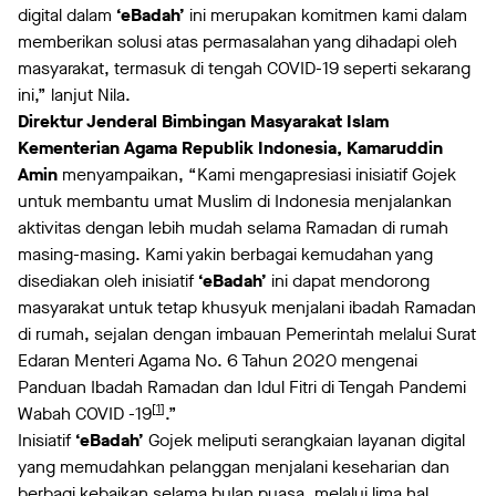
digital dalam
‘eBadah’
ini merupakan komitmen kami dalam
memberikan solusi atas permasalahan yang dihadapi oleh
masyarakat, termasuk di tengah COVID-19 seperti sekarang
ini,” lanjut Nila.
Direktur Jenderal Bimbingan Masyarakat Islam
Kementerian Agama Republik Indonesia, Kamaruddin
Amin
menyampaikan, “Kami mengapresiasi inisiatif Gojek
untuk membantu umat Muslim di Indonesia menjalankan
aktivitas dengan lebih mudah selama Ramadan di rumah
masing-masing. Kami yakin berbagai kemudahan yang
disediakan oleh inisiatif
‘eBadah’
ini dapat mendorong
masyarakat untuk tetap khusyuk menjalani ibadah Ramadan
di rumah, sejalan dengan imbauan Pemerintah melalui Surat
Edaran Menteri Agama No. 6 Tahun 2020 mengenai
Panduan Ibadah Ramadan dan Idul Fitri di Tengah Pandemi
[
1
]
Wabah COVID -19
.”
Inisiatif
‘eBadah’
Gojek meliputi serangkaian layanan digital
yang memudahkan pelanggan menjalani keseharian dan
berbagi kebaikan selama bulan puasa, melalui lima hal