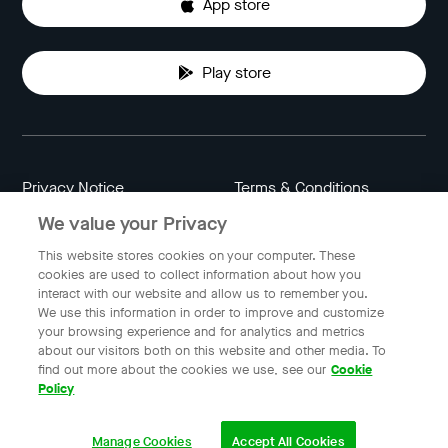
App store
Play store
Privacy Notice
Terms & Conditions
We value your Privacy
Data Attribution
Cookie Settings
This website stores cookies on your computer. These
cookies are used to collect information about how you
interact with our website and allow us to remember you.
Indonesia
We use this information in order to improve and customize
your browsing experience and for analytics and metrics
about our visitors both on this website and other media. To
find out more about the cookies we use, see our
Cookie
© 2023 Gojek | Gojek is a trademark of PT GoTo Gojek
Policy
Tokopedia Tbk. Registered in the Directorate General of
Intellectual Property of the Republic of Indonesia.
Manage Cookies
Accept All Cookies