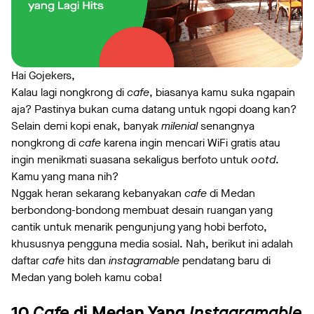
Hai Gojekers,
Kalau lagi nongkrong di
cafe
, biasanya kamu suka ngapain
aja? Pastinya bukan cuma datang untuk ngopi doang kan?
Selain demi kopi enak, banyak
milenial
senangnya
nongkrong di
cafe
karena ingin mencari WiFi gratis atau
ingin menikmati suasana sekaligus berfoto untuk
ootd
.
Kamu yang mana nih?
Nggak heran sekarang kebanyakan
cafe
di Medan
berbondong-bondong membuat desain ruangan yang
cantik untuk menarik pengunjung yang hobi berfoto,
khususnya pengguna media sosial. Nah, berikut ini adalah
daftar
cafe
hits dan
instagramable
pendatang baru di
Medan yang boleh kamu coba!
10
Cafe
di Medan Yang
Instagramable