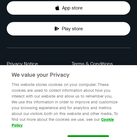
App store
Play store
Privacy Notice
Terms & Conditions
We value your Privacy
Data Attribution
Cookie Settings
This website stores cookies on your computer. These
cookies are used to collect information about how you
interact with our website and allow us to remember you.
Indonesia
We use this information in order to improve and customize
your browsing experience and for analytics and metrics
about our visitors both on this website and other media. To
find out more about the cookies we use, see our
Cookie
© 2023 Gojek | Gojek is a trademark of PT GoTo Gojek
Policy
Tokopedia Tbk. Registered in the Directorate General of
Intellectual Property of the Republic of Indonesia.