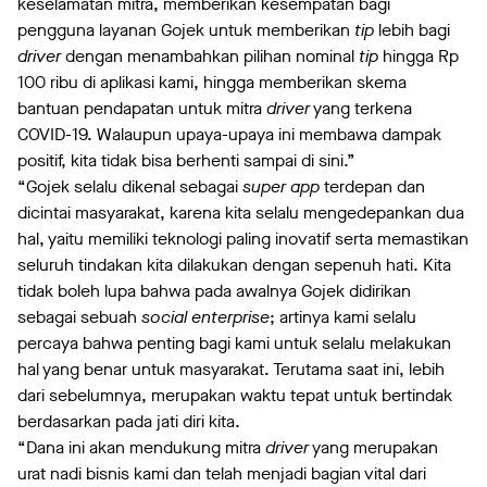
keselamatan mitra, memberikan kesempatan bagi
pengguna layanan Gojek untuk memberikan
tip
lebih bagi
driver
dengan menambahkan pilihan nominal
tip
hingga Rp
100 ribu di aplikasi kami, hingga memberikan skema
bantuan pendapatan untuk mitra
driver
yang terkena
COVID-19. Walaupun upaya-upaya ini membawa dampak
positif, kita tidak bisa berhenti sampai di sini.”
“Gojek selalu dikenal sebagai
super app
terdepan dan
dicintai masyarakat, karena kita selalu mengedepankan dua
hal, yaitu memiliki teknologi paling inovatif serta memastikan
seluruh tindakan kita dilakukan dengan sepenuh hati. Kita
tidak boleh lupa bahwa pada awalnya Gojek didirikan
sebagai sebuah
social enterprise
; artinya kami selalu
percaya bahwa penting bagi kami untuk selalu melakukan
hal yang benar untuk masyarakat. Terutama saat ini, lebih
dari sebelumnya, merupakan waktu tepat untuk bertindak
berdasarkan pada jati diri kita.
“Dana ini akan mendukung mitra
driver
yang merupakan
urat nadi bisnis kami dan telah menjadi bagian vital dari