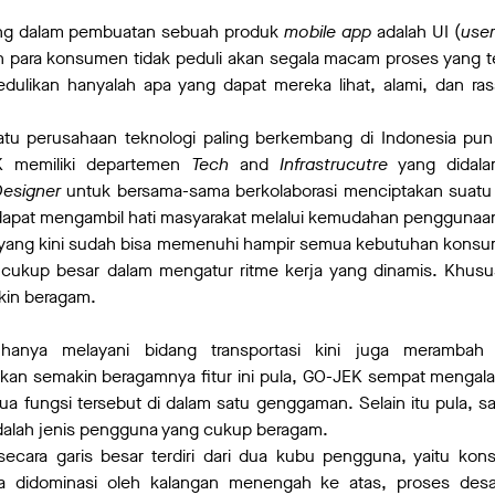
ing dalam pembuatan sebuah produk
mobile app
adalah UI (
user
 para konsumen tidak peduli akan segala macam proses yang terj
ulikan hanyalah apa yang dapat mereka lihat, alami, dan rasa
atu perusahaan teknologi paling berkembang di Indonesia pun
K memiliki departemen
Tech
and
Infrastrucutre
yang didalam
esigner
untuk bersama-sama berkolaborasi menciptakan suatu 
apat mengambil hati masyarakat melalui kemudahan penggunaa
yang kini sudah bisa memenuhi hampir semua kebutuhan konsu
 cukup besar dalam mengatur ritme kerja yang dinamis. Khus
akin beragam.
anya melayani bidang transportasi kini juga merambah 
akan semakin beragamnya fitur ini pula, GO-JEK sempat mengal
a fungsi tersebut di dalam satu genggaman. Selain itu pula, sa
dalah jenis pengguna yang cukup beragam.
 secara garis besar terdiri dari dua kubu pengguna, yaitu k
a didominasi oleh kalangan menengah ke atas, proses desai