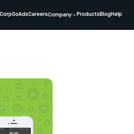
Corp
GoAds
Careers
Products
Blog
Help
Company