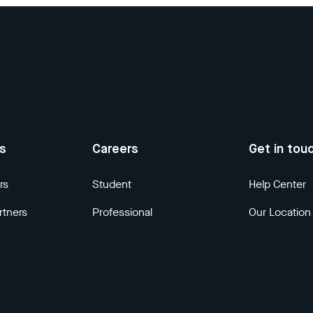
us
Careers
Get in tou
rs
Student
Help Center
rtners
Professional
Our Location