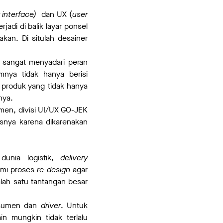
 interface)
dan UX (
user
adi di balik layar ponsel
kan. Di situlah desainer
 sangat menyadari peran
nya tidak hanya berisi
produk yang tidak hanya
nya.
men, divisi UI/UX GO-JEK
usnya karena dikarenakan
dunia logistik,
delivery
ami proses
re
-
design
agar
lah satu tantangan besar
onsumen dan
driver
. Untuk
n mungkin tidak terlalu