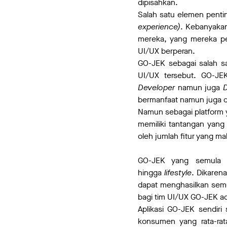
dipisahkan.
Salah satu elemen pent
experience)
. Kebanyakan
mereka, yang mereka ped
UI/UX berperan.
GO-JEK sebagai salah s
UI/UX tersebut. GO-JE
Developer
namun juga
D
bermanfaat namun juga d
Namun sebagai platform 
memiliki tantangan yang
oleh jumlah fitur yang m
GO-JEK yang semula h
hingga
lifestyle
. Dikaren
dapat menghasilkan semu
bagi tim UI/UX GO-JEK a
Aplikasi GO-JEK sendiri
konsumen yang rata-rat