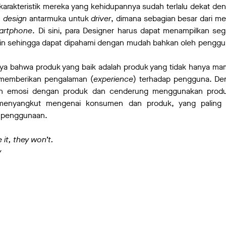
karakteristik mereka yang kehidupannya sudah terlalu dekat den
n
design
antarmuka untuk
driver
, dimana sebagian besar dari me
artphone
. Di sini, para Designer harus dapat menampilkan segal
n sehingga dapat dipahami dengan mudah bahkan oleh pengguna
ya bahwa produk yang baik adalah produk yang tidak hanya m
a memberikan pengalaman (
experience
) terhadap pengguna. De
tan emosi dengan produk dan cenderung menggunakan produk
 menyangkut mengenai konsumen dan produk, yang paling
 penggunaan.
 it, they won’t.
y