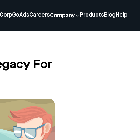
Corp
GoAds
Careers
Products
Blog
Help
Company
egacy For