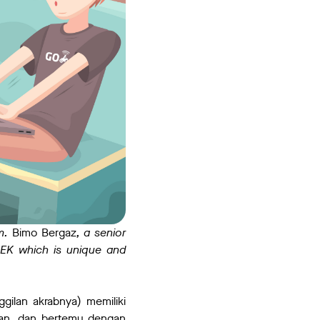
rm.
Bimo Bergaz
, a senior
JEK which is unique and
gilan akrabnya) memiliki
han, dan bertemu dengan