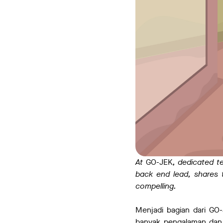
At
GO-JEK
, dedicated t
back end lead, shares 
compelling.
Menjadi bagian dari GO-
banyak pengalaman dan 