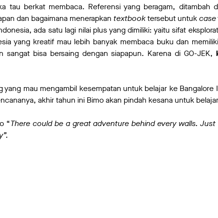
ka tau berkat membaca. Referensi yang beragam, ditambah 
u kapan dan bagaimana menerapkan
textbook
tersebut untuk
case
nesia, ada satu lagi nilai plus yang dimiliki: yaitu sifat eksplor
esia yang kreatif mau lebih banyak membaca buku dan memilik
an sangat bisa bersaing dengan siapapun. Karena di GO-JEK,
ang yang mau mengambil kesempatan untuk belajar ke Bangalore I
rencananya, akhir tahun ini Bimo akan pindah kesana untuk belajar
o “
There could be a great adventure behind every walls. Just 
y”.