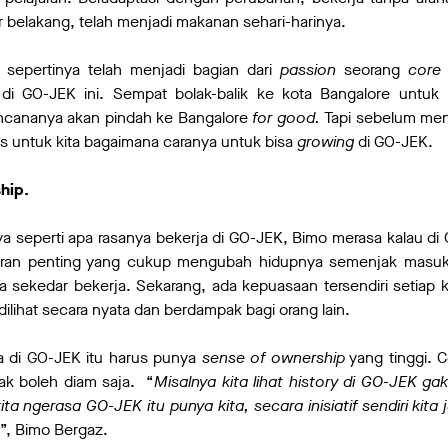
r belakang, telah menjadi makanan sehari-harinya.
 sepertinya telah menjadi bagian dari
passion
seorang
core
i GO-JEK ini. Sempat bolak-balik ke kota Bangalore untuk b
ncananya akan pindah ke Bangalore
for good.
Tapi sebelum men
s untuk kita bagaimana caranya untuk bisa
growing
di GO-JEK.
hip.
ya seperti apa rasanya bekerja di GO-JEK, Bimo merasa kalau di
ajaran penting yang cukup mengubah hidupnya semenjak masu
ya sekedar bekerja. Sekarang, ada kepuasaan tersendiri setiap ka
dilihat secara nyata dan berdampak bagi orang lain.
ja di GO-JEK itu harus punya
sense of ownership
yang tinggi. C
ak boleh diam saja. “
Misalnya kita lihat history di GO-JEK gak
ita ngerasa GO-JEK itu punya kita, secara inisiatif sendiri kita
”, Bimo Bergaz.