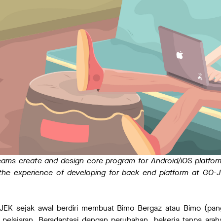
eams create and design core program for Android/iOS platfo
the experience of developing for back end platform at GO-
JEK sejak awal berdiri membuat Bimo Bergaz atau Bimo (pang
pelajaran. Beradaptasi dengan perubahan, bekerja tanpa ara