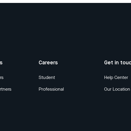
us
Careers
Get in tou
rs
Student
Help Center
rtners
Professional
Our Location