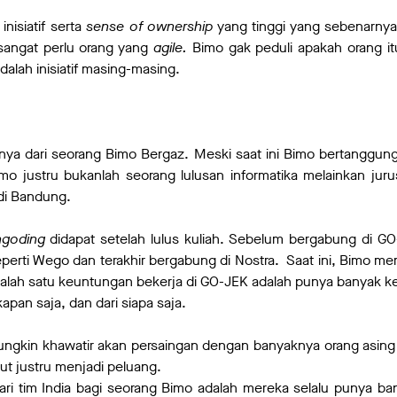
nisiatif serta
sense of ownership
yang tinggi yang sebenarnya
sangat perlu orang yang
agile.
Bimo gak peduli apakah orang i
dalah inisiatif masing-masing.
innya dari seorang Bimo Bergaz. Meski saat ini Bimo bertanggu
o justru bukanlah seorang lulusan informatika melainkan jurus
di Bandung.
ngoding
didapat setelah lulus kuliah. Sebelum bergabung di GO
eperti Wego dan terakhir bergabung di Nostra. Saat ini, Bimo 
 salah satu keuntungan bekerja di GO-JEK adalah punya banyak ke
kapan saja, dan dari siapa saja.
ungkin khawatir akan persaingan dengan banyaknya orang asi
but justru menjadi peluang.
 dari tim India bagi seorang Bimo adalah mereka selalu punya ba