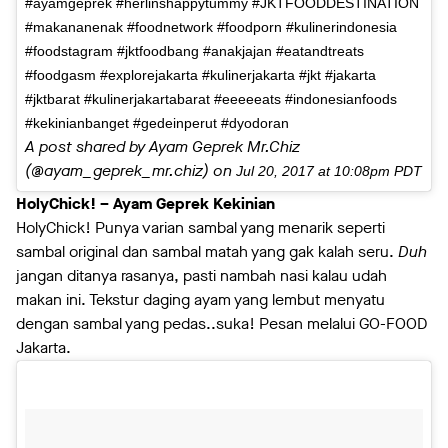
#ayamgeprek #herlinshappytummy #JKTFOODDESTINATION
#makananenak #foodnetwork #foodporn #kulinerindonesia
#foodstagram #jktfoodbang #anakjajan #eatandtreats
#foodgasm #explorejakarta #kulinerjakarta #jkt #jakarta
#jktbarat #kulinerjakartabarat #eeeeeats #indonesianfoods
#kekinianbanget #gedeinperut #dyodoran
A post shared by Ayam Geprek Mr.Chiz
(@ayam_geprek_mr.chiz) on
Jul 20, 2017 at 10:08pm PDT
HolyChick! – Ayam Geprek Kekinian
HolyChick! Punya varian sambal yang menarik seperti
sambal original dan sambal matah yang gak kalah seru.
Duh
jangan ditanya rasanya, pasti nambah nasi kalau udah
makan ini. Tekstur daging ayam yang lembut menyatu
dengan sambal yang pedas..suka! Pesan melalui GO-FOOD
Jakarta.