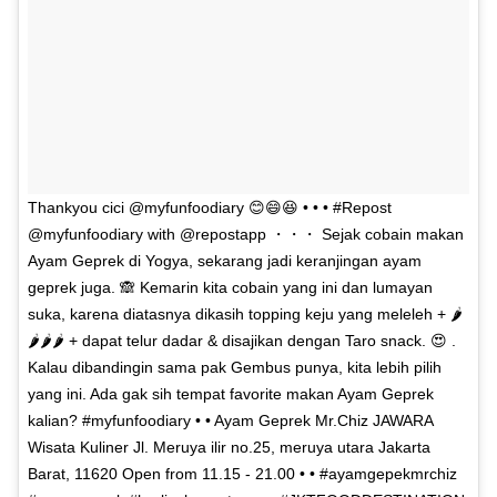
Thankyou cici @myfunfoodiary 😊😄😆 • • • #Repost
@myfunfoodiary with @repostapp ・・・ Sejak cobain makan
Ayam Geprek di Yogya, sekarang jadi keranjingan ayam
geprek juga. 🙈 Kemarin kita cobain yang ini dan lumayan
suka, karena diatasnya dikasih topping keju yang meleleh + 🌶
🌶🌶🌶 + dapat telur dadar & disajikan dengan Taro snack. 😍 .
Kalau dibandingin sama pak Gembus punya, kita lebih pilih
yang ini. Ada gak sih tempat favorite makan Ayam Geprek
kalian? #myfunfoodiary • • Ayam Geprek Mr.Chiz JAWARA
Wisata Kuliner Jl. Meruya ilir no.25, meruya utara Jakarta
Barat, 11620 Open from 11.15 - 21.00 • • #ayamgepekmrchiz