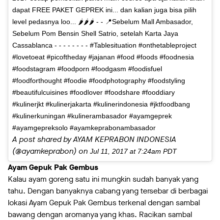
dapat FREE PAKET GEPREK ini... dan kalian juga bisa pilih
level pedasnya loo... 🌶🌶🌶 - - 📍Sebelum Mall Ambasador,
Sebelum Pom Bensin Shell Satrio, setelah Karta Jaya
Cassablanca - - - - - - - - #Tablesituation #onthetableproject
#lovetoeat #picoftheday #jajanan #food #foods #foodnesia
#foodstagram #foodporn #foodgasm #foodisfuel
#foodforthought #foodie #foodphotography #foodstyling
#beautifulcuisines #foodlover #foodshare #fooddiary
#kulinerjkt #kulinerjakarta #kulinerindonesia #jktfoodbang
#kulinerkuningan #kulinerambasador #ayamgeprek
#ayamgepreksolo #ayamkeprabonambasador
A post shared by AYAM KEPRABON INDONESIA
(@ayamkeprabon) on
Jul 11, 2017 at 7:24am PDT
Ayam Gepuk Pak Gembus
Kalau ayam goreng satu ini mungkin sudah banyak yang
tahu. Dengan banyaknya cabang yang tersebar di berbagai
lokasi Ayam Gepuk Pak Gembus terkenal dengan sambal
bawang dengan aromanya yang khas. Racikan sambal