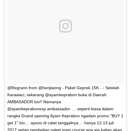
@Regrann from @henjiwong - Paket Geprek 15K - - Setelah
Karawaci, sekarang @ayamkeprabon buka di Daerah
AMBASADOR loo!! Namanya
@ayamkeprabonexp.ambassador .... seperti biasa dalam
rangka Grand opening Ayam Keprabon ngadain promo "BUY 1
get 1" loo.... ayooo di catet tanggalnya.... hanya 12-13 juli
2017 setiap pembelian paket main course apa aja kalian akan