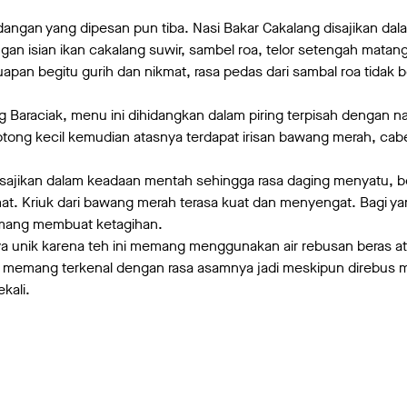
dangan yang dipesan pun tiba. Nasi Bakar Cakalang disajikan da
dengan isian ikan cakalang suwir, sambel roa, telor setengah mata
pan begitu gurih dan nikmat, rasa pedas dari sambal roa tidak 
Baraciak, menu ini dihidangkan dalam piring terpisah dengan nasi
otong kecil kemudian atasnya terdapat irisan bawang merah, cabe
isajikan dalam keadaan mentah sehingga rasa daging menyatu, b
omat. Kriuk dari bawang merah terasa kuat dan menyengat. Bagi 
emang membuat ketagihan.
ya unik karena teh ini memang menggunakan air rebusan beras a
la memang terkenal dengan rasa asamnya jadi meskipun direbus m
kali.