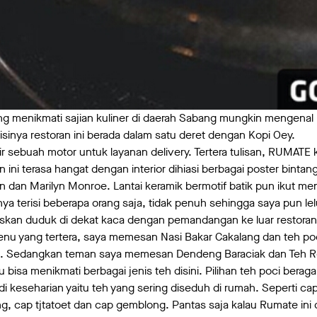
ng menikmati sajian kuliner di daerah Sabang mungkin mengenal 
sinya restoran ini berada dalam satu deret dengan Kopi Oey.
ir sebuah motor untuk layanan delivery. Tertera tulisan, RUMATE 
 ini terasa hangat dengan interior dihiasi berbagai poster binta
dan Marilyn Monroe. Lantai keramik bermotif batik pun ikut meng
 terisi beberapa orang saja, tidak penuh sehingga saya pun lel
skan duduk di dekat kaca dengan pemandangan ke luar restora
enu yang tertera, saya memesan Nasi Bakar Cakalang dan teh poc
 Sedangkan teman saya memesan Dendeng Baraciak dan Teh Ros
isa menikmati berbagai jenis teh disini. Pilihan teh poci beragam
di keseharian yaitu teh yang sering diseduh di rumah. Seperti c
, cap tjtatoet dan cap gemblong. Pantas saja kalau Rumate ini