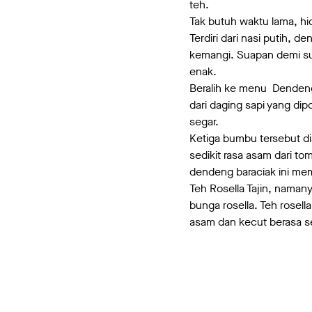
teh.
Tak butuh waktu lama, hi
Terdiri dari nasi putih, 
kemangi. Suapan demi sua
enak.
Beralih ke menu Dendeng 
dari daging sapi yang dip
segar.
Ketiga bumbu tersebut d
sedikit rasa asam dari t
dendeng baraciak ini m
Teh Rosella Tajin, naman
bunga rosella. Teh rosel
asam dan kecut berasa se