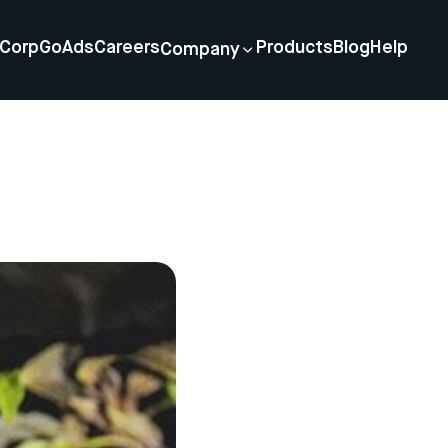
Corp
GoAds
Careers
Products
Blog
Help
Company