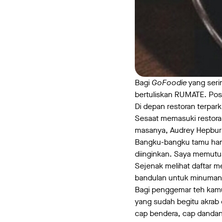
Bagi
GoFoodie
yang seri
bertuliskan RUMATE. Posi
Di depan restoran terpark
Sesaat memasuki restoran
masanya, Audrey Hepburn 
Bangku-bangku tamu hanya
diinginkan. Saya memutu
Sejenak melihat daftar m
bandulan untuk minuman.
Bagi penggemar teh kamu b
yang sudah begitu akrab 
cap bendera, cap dandang