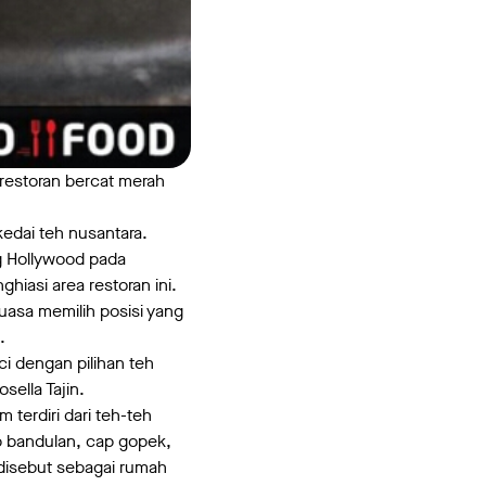
restoran bercat merah
kedai teh nusantara.
ng Hollywood pada
hiasi area restoran ini.
uasa memilih posisi yang
n.
i dengan pilihan teh
ella Tajin.
 terdiri dari teh-teh
ap bandulan, cap gopek,
 disebut sebagai rumah