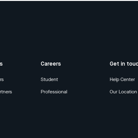
us
Careers
Get in tou
rs
Student
Help Center
rtners
Professional
Our Location