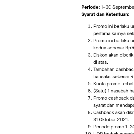
Periode:
1–30 Septembe
Syarat dan Ketentuan:
Promo ini berlaku 
pertama kalinya se
Promo ini berlaku 
kedua sebesar Rp
Diskon akan diberi
di atas.
Tambahan cashback
transaksi sebesar 
Kuota promo terba
(Satu) 1 nasabah h
Promo cashback dar
syarat dan mendapa
Cashback akan dikr
31 Oktober 2021.
Periode promo 1–3
UOB berhak menaha