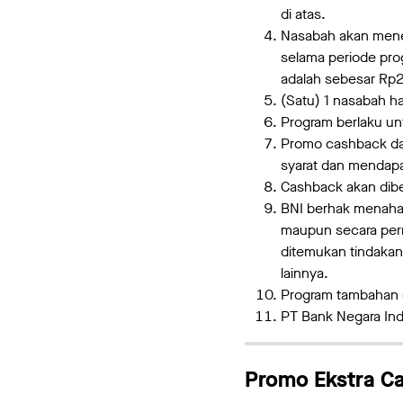
di atas.
Nasabah akan mene
selama periode pro
adalah sebesar Rp
(Satu) 1 nasabah h
Program berlaku unt
Promo cashback dar
syarat dan mendapa
Cashback akan dibe
BNI berhak menaha
maupun secara perm
ditemukan tindaka
lainnya.
Program tambahan c
PT Bank Negara Ind
Promo Ekstra C