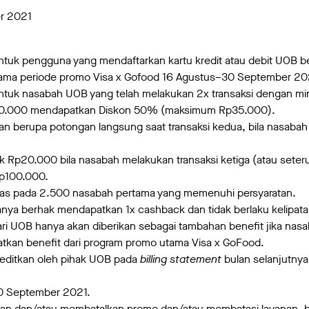
r 2021
untuk pengguna yang mendaftarkan kartu kredit atau debit UOB b
lama periode promo Visa x Gofood 16 Agustus–30 September 20
untuk nasabah UOB yang telah melakukan 2x transaksi dengan mi
70.000 mendapatkan Diskon 50% (maksimum Rp35.000).
kan berupa potongan langsung saat transaksi kedua, bila nasab
 Rp20.000 bila nasabah melakukan transaksi ketiga (atau sete
Rp100.000.
tas pada 2.500 nasabah pertama yang memenuhi persyaratan.
anya berhak mendapatkan 1x cashback dan tidak berlaku kelipata
i UOB hanya akan diberikan sebagai tambahan benefit jika nas
tkan benefit dari program promo utama Visa x GoFood.
editkan oleh pihak UOB pada
billing statement
bulan selanjutny
0 September 2021.
n dan/atau membatalkan promo dan/atau membatasi layanan, b