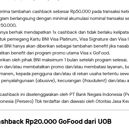
rima tambahan cashback sebesar Rp50.000 pada transaksi keti
gram berlangsung dengan minimal akumulasi nominal transaksi set
250.000.
anya berhak mendapatkan 1x cashback dan tidak berlaku kelipata
uk pemegang Kartu BNI Visa Platinum, Visa Signature dan Visa In
i BNI hanya akan diberikan sebagai tambahan benefit jika nasa
tkan benefit dari program promo utama Visa x GoFood.
rikan oleh pihak BNI maksimum 1 bulan setelah program selesai.
n dan/atau membatalkan promo dan/atau membatasi layanan, ba
anen, kepada pengguna dan/atau di rekan usaha tertentu sewa
n penyalahgunaan (
abusive
), kecurangan (
fraudulent
) dan/atau 
ashback ini diselenggarakan oleh PT Bank Negara Indonesia (Pe
onesia (Persero) Tbk terdaftar dan diawasi oleh Otoritas Jasa K
ashback Rp20.000 GoFood dari UOB