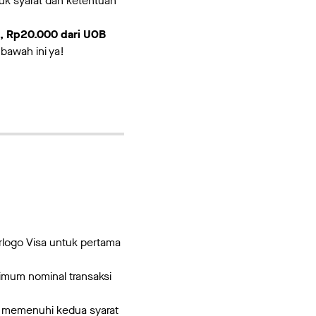
uk syarat dan ketentuan
I, Rp20.000 dari UOB
bawah ini ya!
rlogo Visa untuk pertama
imum nominal transaksi
ah memenuhi kedua syarat