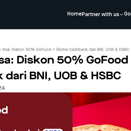
Home
Go
Partner with us
 Visa: Diskon 50% GoFood + Ekstra Cashback dari BNI, UOB & HSBC
sa: Diskon 50% GoFood 
 dari BNI, UOB & HSBC
24