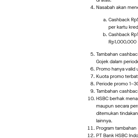
Nasabah akan mene
Cashback Rp50
per kartu kre
Cashback Rp10
Rp1.000.000 
Tambahan cashback b
Gojek dalam perio
Promo hanya valid 
Kuota promo terba
Periode promo 1–3
Tambahan cashback
HSBC berhak menah
maupun secara perm
ditemukan tindaka
lainnya.
Program tambahan 
PT Bank HSBC Indon