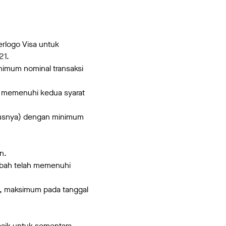
erlogo Visa untuk
21.
nimum nominal transaksi
ah memenuhi kedua syarat
rusnya) dengan minimum
n.
abah telah memenuhi
a, maksimum pada tanggal
aik untuk sementara