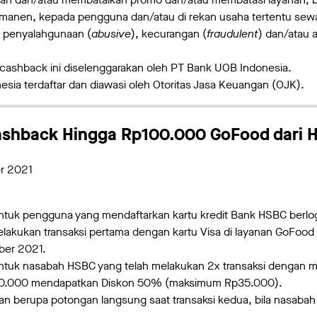
anen, kepada pengguna dan/atau di rekan usaha tertentu sewa
n penyalahgunaan (
abusive
), kecurangan (
fraudulent
) dan/atau 
ashback ini diselenggarakan oleh PT Bank UOB Indonesia.
sia terdaftar dan diawasi oleh Otoritas Jasa Keuangan (OJK).
ashback Hingga Rp100.000 GoFood dari 
r 2021
untuk pengguna yang mendaftarkan kartu kredit Bank HSBC berlo
melakukan transaksi pertama dengan kartu Visa di layanan GoFood
ber 2021.
untuk nasabah HSBC yang telah melakukan 2x transaksi dengan m
70.000 mendapatkan Diskon 50% (maksimum Rp35.000).
kan berupa potongan langsung saat transaksi kedua, bila nasab