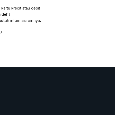
artu kredit atau debit
g deh!
utuh informasi lainnya,
a!