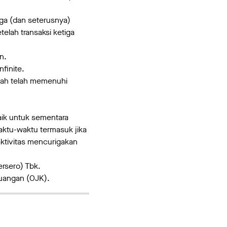
ga (dan seterusnya)
elah transaksi ketiga
n.
finite.
bah telah memenuhi
ik untuk sementara
ktu-waktu termasuk jika
aktivitas mencurigakan
rsero) Tbk.
euangan (OJK).