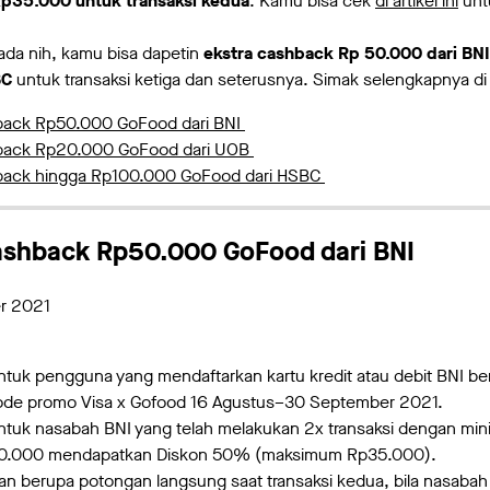
p35.000 untuk transaksi kedua
. Kamu bisa cek
di artikel ini
unt
ada nih, kamu bisa dapetin
ekstra cashback Rp 50.000 dari BN
BC
untuk transaksi ketiga dan seterusnya. Simak selengkapnya di 
back Rp50.000 GoFood dari BNI
back Rp20.000 GoFood dari UOB
back hingga Rp100.000 GoFood dari HSBC
ashback Rp50.000 GoFood dari BNI
r 2021
untuk pengguna yang mendaftarkan kartu kredit atau debit BNI be
iode promo Visa x Gofood 16 Agustus–30 September 2021.
untuk nasabah BNI yang telah melakukan 2x transaksi dengan min
70.000 mendapatkan Diskon 50% (maksimum Rp35.000).
kan berupa potongan langsung saat transaksi kedua, bila nasab