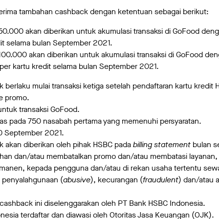
rima tambahan cashback dengan ketentuan sebagai berikut:
.000 akan diberikan untuk akumulasi transaksi di GoFood denga
dit selama bulan September 2021.
0.000 akan diberikan untuk akumulasi transaksi di GoFood denga
per kartu kredit selama bulan September 2021.
erlaku mulai transaksi ketiga setelah pendaftaran kartu kredit 
de promo.
untuk transaksi GoFood.
tas pada 750 nasabah pertama yang memenuhi persyaratan.
0 September 2021.
 akan diberikan oleh pihak HSBC pada
billing statement
bulan s
an dan/atau membatalkan promo dan/atau membatasi layanan, 
anen, kepada pengguna dan/atau di rekan usaha tertentu sewa
n penyalahgunaan (
abusive
), kecurangan (
fraudulent
) dan/atau 
cashback ini diselenggarakan oleh PT Bank HSBC Indonesia.
esia terdaftar dan diawasi oleh Otoritas Jasa Keuangan (OJK).