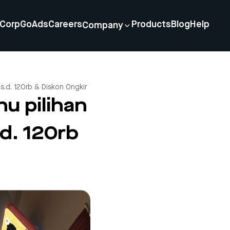
Corp
GoAds
Careers
Products
Blog
Help
Company
d. 120rb & Diskon Ongkir
 pilihan
d. 120rb