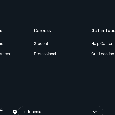
us
Careers
Get in tou
rs
Student
Help Center
rtners
Professional
Our Location
ns
Indonesia