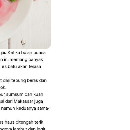
gar. Ketika bulan puasa
han ini memang banyak
n es batu akan terasa
at dari tepung beras dan
pok.
bubur sumsum dan kuah
al dari Makassar juga
au namun keduanya sama-
as haus ditengah terik
ngnya lembut dan legit.