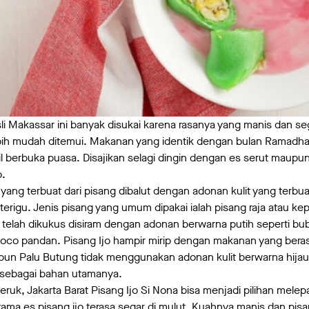
li Makassar ini banyak disukai karena rasanya yang manis dan se
 lebih mudah ditemui. Makanan yang identik dengan bulan Ramad
jil berbuka puasa. Disajikan selagi dingin dengan es serut maupu
p.
 yang terbuat dari pisang dibalut dengan adonan kulit yang terbu
erigu. Jenis pisang yang umum dipakai ialah pisang raja atau ke
g telah dikukus disiram dengan adonan berwarna putih seperti 
 coco pandan. Pisang Ijo hampir mirip dengan makanan yang beras
upun Palu Butung tidak menggunakan adonan kulit berwarna hij
 sebagai bahan utamanya.
ruk, Jakarta Barat Pisang Ijo Si Nona bisa menjadi pilihan melep
tama es pisang ijo terasa segar di mulut. Kuahnya manis dan pisa