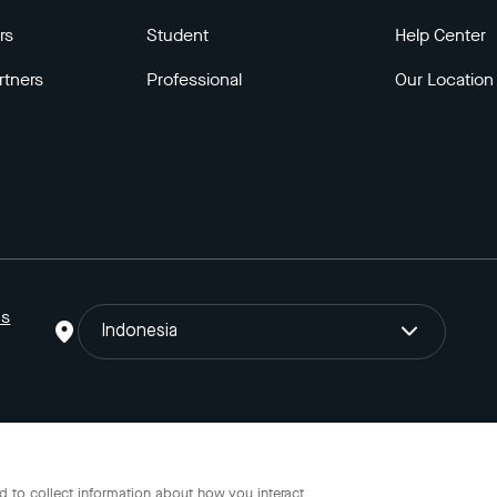
rs
Student
Help Center
rtners
Professional
Our Location
ns
Indonesia
o Gojek Tokopedia Tbk. Registered in the Directorate General of I
 to collect information about how you interact