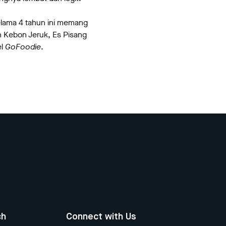
elama 4 tahun ini memang
h Kebon Jeruk, Es Pisang
el
GoFoodie
.
ch
Connect with Us