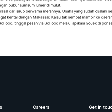
engan bubur sumsum lumer di mulut.
asal dari sirup berwarna merahnya. Usaha yang sudah dijalani s
angat kental dengan Makassar. Kalau tak sempat mampir ke daera
 GoFood, tinggal pesan via GoFood melalui aplikasi GoJek di pons
us
Careers
Get in tou