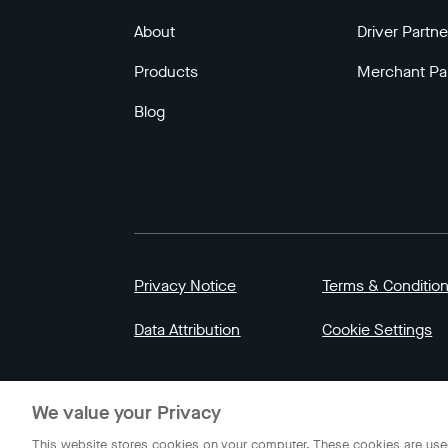
About
Driver Partne
Products
Merchant Pa
Blog
Privacy Notice
Terms & Conditio
Data Attribution
Cookie Settings
© 2023 Gojek | Gojek is a trademark of PT GoT
We value your Privacy
Indonesia.
This website stores cookies on your computer. These cookies are used