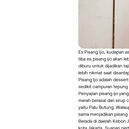
Es Pisang Ijo, kudapan as
tiba es pisang ijo akan
diburu untuk dijadikan ta
lebih nikmat saat disanta
Pisang Ijo adalah dessert
sedikit campuran tepung t
Penyajian pisang ijo yan
merah berasal dari sirup
yaitu Palu Butung. Wala
sama menjadikan pisang
Berada di daerah Kebon Je
kota Jakarta. Suapan per