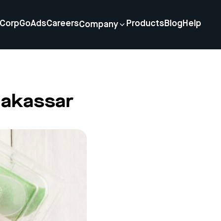
Corp
GoAds
Careers
Products
Blog
Help
Company
 Makassar