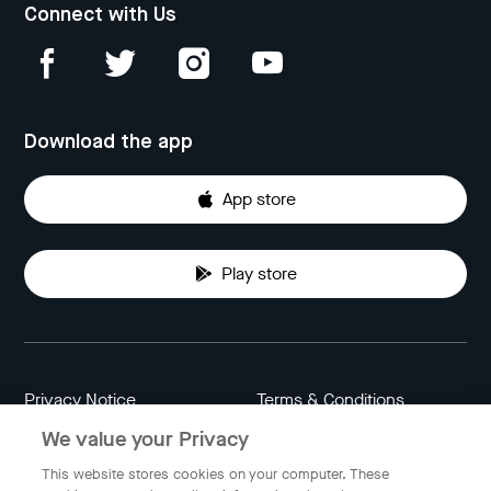
Connect with Us
Download the app
App store
Play store
Privacy Notice
Terms & Conditions
We value your Privacy
Data Attribution
Cookie Settings
This website stores cookies on your computer. These