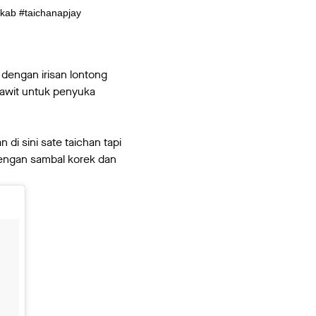
akab #taichanapjay
 dengan irisan lontong
rawit untuk penyuka
di sini sate taichan tapi
dengan sambal korek dan