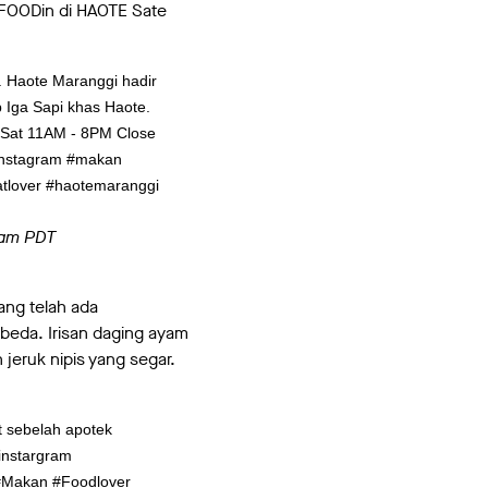
-FOODin di HAOTE Sate
. Haote Maranggi hadir
 Iga Sapi khas Haote.
-Sat 11AM - 8PM Close
Instagram #makan
atlover #haotemaranggi
8am PDT
ang telah ada
rbeda. Irisan daging ayam
eruk nipis yang segar.
t sebelah apotek
#instargram
#Makan #Foodlover