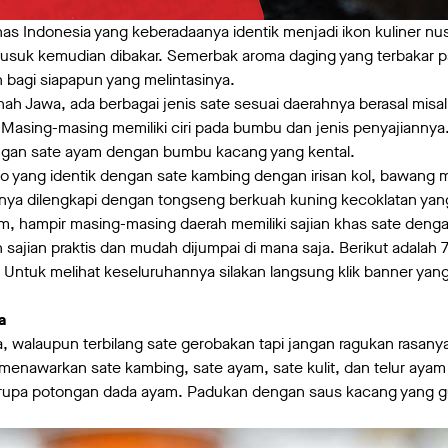
as Indonesia yang keberadaanya identik menjadi ikon kuliner nusa
tusuk kemudian dibakar. Semerbak aroma daging yang terbakar p
bagi siapapun yang melintasinya.
nah Jawa, ada berbagai jenis sate sesuai daerahnya berasal misa
. Masing-masing memiliki ciri pada bumbu dan jenis penyajiannya
dengan sate ayam dengan bumbu kacang yang kental.
 yang identik dengan sate kambing dengan irisan kol, bawang me
anya dilengkapi dengan tongseng berkuah kuning kecoklatan yang
am, hampir masing-masing daerah memiliki sajian khas sate denga
 sajian praktis dan mudah dijumpai di mana saja. Berikut adalah 
. Untuk melihat keseluruhannya silakan langsung klik banner ya
na
 walaupun terbilang sate gerobakan tapi jangan ragukan rasany
enawarkan sate kambing, sate ayam, sate kulit, dan telur ayam
rupa potongan dada ayam. Padukan dengan saus kacang yang gu