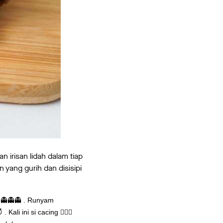
 irisan lidah dalam tiap
yang gurih dan disisipi
 👻👻👻 . Runyam
ali ini si cacing 👉🏻🐍