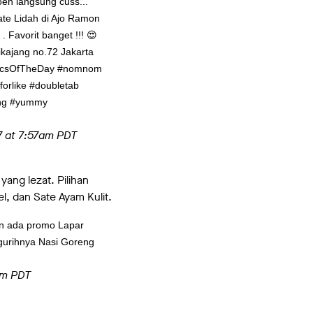
eh langsung cuss...
te Lidah di Ajo Ramon
Favorit banget !!! 😍
ikajang no.72 Jakarta
#PicsOfTheDay #nomnom
orlike #doubletab
ving #yummy
7 at 7:57am PDT
yang lezat. Pilihan
, dan Sate Ayam Kulit.
an ada promo Lapar
gurihnya Nasi Goreng
am PDT