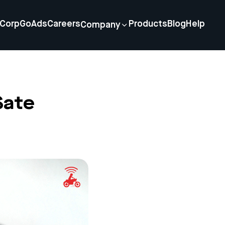
Corp
GoAds
Careers
Products
Blog
Help
Company
Sate