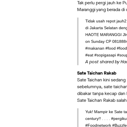
Tak perlu pergi jauh ke 
Maranggi yang berada di 
Tidak usah repot jauh
di Jakarta Selatan den
HAOTE MARANGGI Jln. J
on Sunday CP 0818884
#makanan #food #foodis
#eat #sopigasapi #sou
A post shared by H
Sate Taichan Rakab
Sate Taichan kini sedang 
sebelumnya, sate taichan
dibakar tanpa kecap dan
Sate Taichan Rakab salah
Yuk! Mampir ke Sate ta
century!! . . . . #per
#Foodnetwork #Buzzfe