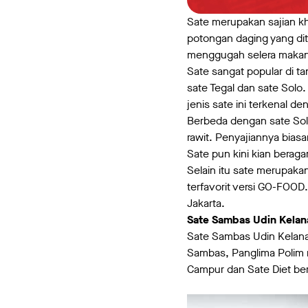
Sate merupakan sajian kh
potongan daging yang di
menggugah selera makan 
Sate sangat popular di ta
sate Tegal dan sate Solo
jenis sate ini terkenal 
Berbeda dengan sate Solo
rawit. Penyajiannya bias
Sate pun kini kian berag
Selain itu sate merupakan
terfavorit versi GO-FOOD
Jakarta.
Sate Sambas Udin Kela
Sate Sambas Udin Kelana,
Sambas, Panglima Polim m
Campur dan Sate Diet be