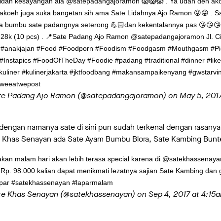
e Lidah kesayangan ala @satepadangajoramon 😱😱😱 . Ya udah deh ako
koeh juga suka bangetan sih ama Sate Lidahnya Ajo Ramon 😜😜 . Sa
a bumbu sate padangnya seterong 💪🏻dan kekentalannya pas 😘😘😘 . 
DR 28k (10 pcs) . 📍Sate Padang Ajo Ramon @satepadangajoramon Jl. C
dies #anakjajan #Food #Foodporn #Foodism #Foodgasm #Mouthgasm 
Instapics #FoodOfTheDay #Foodie #padang #traditional #dinner #likef
takuliner #kulinerjakarta #jktfoodbang #makansampaikenyang #gwstar
#weeatwepost
ate Padang Ajo Ramon (@satepadangajoramon) on
May 5, 201
 dengan namanya sate di sini pun sudah terkenal dengan rasanya 
e Khas Senayan ada Sate Ayam Bumbu Blora, Sate Kambing Buntel
akan malam hari akan lebih terasa special karena di @satekhassenay
p. 98.000 kalian dapat menikmati lezatnya sajian Sate Kambing dan 
apar #satekhassenayan #laparmalam
ate Khas Senayan (@satekhassenayan) on
Sep 4, 2017 at 4:15