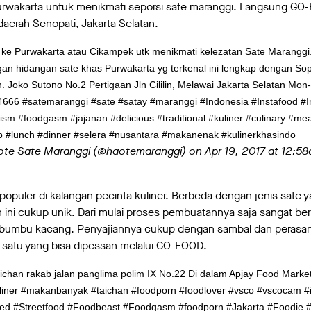
Purwakarta untuk menikmati seporsi sate maranggi. Langsung GO
daerah Senopati, Jakarta Selatan.
2 ke Purwakarta atau Cikampek utk menikmati kelezatan Sate Maranggi
gan hidangan sate khas Purwakarta yg terkenal ini lengkap dengan Sop
oko Sutono No.2 Pertigaan Jln Cililin, Melawai Jakarta Selatan Mon
666 #satemaranggi #sate #satay #maranggi #Indonesia #Instafood #
m #foodgasm #jajanan #delicious #traditional #kuliner #culinary #me
p #lunch #dinner #selera #nusantara #makanenak #kulinerkhasindo
aote Sate Maranggi (@haotemaranggi) on
Apr 19, 2017 at 12:5
populer di kalangan pecinta kuliner. Berbeda dengan jenis sate y
 ini cukup unik. Dari mulai proses pembuatannya saja sangat be
 bumbu kacang. Penyajiannya cukup dengan sambal dan perasan j
 satu yang bisa dipessan melalui GO-FOOD.
ichan rakab jalan panglima polim IX No.22 Di dalam Apjay Food Marke
gikuliner #makanbanyak #taichan #foodporn #foodlover #vsco #vscocam 
ed #Streetfood #Foodbeast #Foodgasm #foodporn #Jakarta #Foodie 