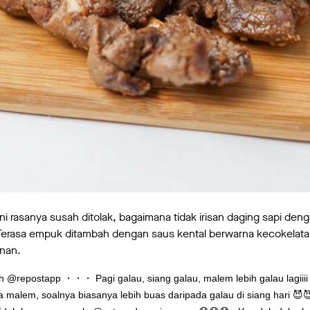
 rasanya susah ditolak, bagaimana tidak irisan daging sapi dengan
Terasa empuk ditambah dengan saus kental berwarna kecokelatan 
inan.
h @repostapp ・・・ Pagi galau, siang galau, malem lebih galau lagiiii
malem, soalnya biasanya lebih buas daripada galau di siang hari 😈😈 . K