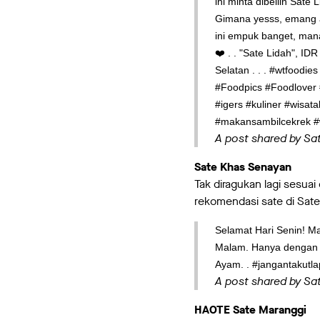
ini minta dibeliin Sat
Gimana yesss, emang a
ini empuk banget, man
❤️ . . "Sate Lidah", I
Selatan . . . #wtfoo
#Foodpics #Foodlover #
#igers #kuliner #wisa
#makansambilcekrek 
A post shared by S
Sate Khas Senayan
Tak diragukan lagi sesuai
rekomendasi sate di Sat
Selamat Hari Senin! M
Malam. Hanya dengan R
Ayam. . #jangantakutl
A post shared by S
HAOTE Sate Maranggi