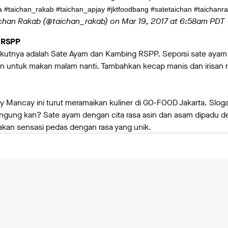
ta #taichan_rakab #taichan_apjay #jktfoodbang #satetaichan #taichanr
ichan Rakab (@taichan_rakab) on
Mar 19, 2017 at 6:58am PDT
 RSPP
berikutnya adalah Sate Ayam dan Kambing RSPP. Seporsi sate ayam
n untuk makan malam nanti. Tambahkan kecap manis dan irisan 
y Mancay ini turut meramaikan kuliner di GO-FOOD Jakarta. Slogan 
bingung kan? Sate ayam dengan cita rasa asin dan asam dipadu 
kan sensasi pedas dengan rasa yang unik.