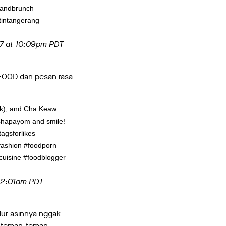
tandbrunch
tintangerang
17 at 10:09pm PDT
-FOOD dan pesan rasa
ilk), and Cha Keaw
 Chapayom and smile!
agsforlikes
#fashion #foodporn
cuisine #foodblogger
 2:01am PDT
elur asinnya nggak
n teman-teman.