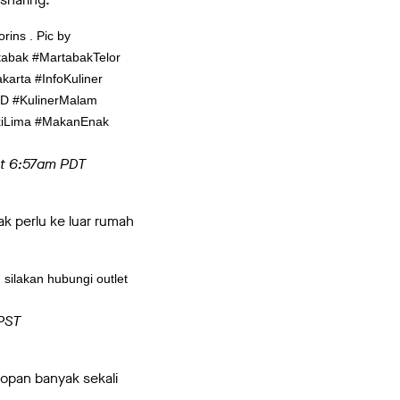
ins . Pic by
tabak #MartabakTelor
arta #InfoKuliner
BSD #KulinerMalam
kiLima #MakanEnak
at 6:57am PDT
k perlu ke luar rumah
ilakan hubungi outlet
PST
opan banyak sekali