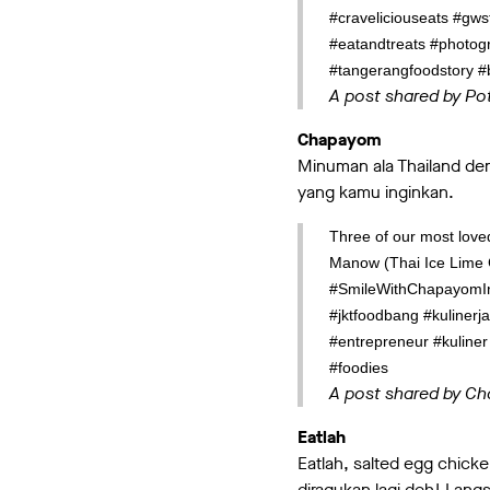
#craveliciouseats #gw
#eatandtreats #photog
#tangerangfoodstory #
A post shared by P
Chapayom
Minuman ala Thailand de
yang kamu inginkan.
Three of our most love
Manow (Thai Ice Lime G
#SmileWithChapayomInd
#jktfoodbang #kulinerj
#entrepreneur #kuliner
#foodies
A post shared by C
Eatlah
Eatlah, salted egg chicken
diragukan lagi deh! Lan