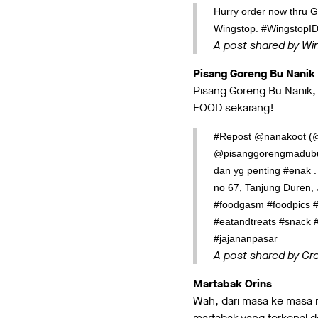
Hurry order now thru 
Wingstop. #WingstopID
A post shared by Wi
Pisang Goreng Bu Nanik
Pisang Goreng Bu Nanik, 
FOOD sekarang!
#Repost @nanakoot (@g
@pisanggorengmadubunan
dan yg penting #enak .
no 67, Tanjung Duren, 
#foodgasm #foodpics #
#eatandtreats #snack 
#jajananpasar
A post shared by G
Martabak Orins
Wah, dari masa ke masa m
martabak yang terkenal d