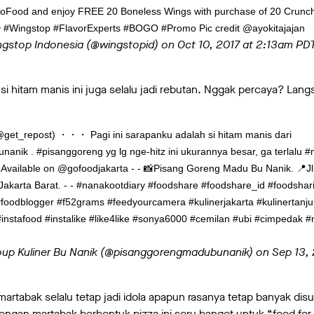
GoFood and enjoy FREE 20 Boneless Wings with purchase of 20 Crunc
 #Wingstop #FlavorExperts #BOGO #Promo Pic credit @ayokitajajan
ngstop Indonesia (@wingstopid) on
Oct 10, 2017 at 2:13am PD
si hitam manis ini juga selalu jadi rebutan. Nggak percaya? Lan
et_repost) ・・・ Pagi ini sarapanku adalah si hitam manis dari
ik . #pisanggoreng yg lg nge-hitz ini ukurannya besar, ga terlalu #ma
 Available on @gofoodjakarta - - 📸Pisang Goreng Madu Bu Nanik. 📍J
Jakarta Barat. - - #nanakootdiary #foodshare #foodshare_id #foodshar
foodblogger #f52grams #feedyourcamera #kulinerjakarta #kulinertanj
#instafood #instalike #like4like #sonya6000 #cemilan #ubi #cimpedak
roup Kuliner Bu Nanik (@pisanggorengmadubunanik) on
Sep 13,
artabak selalu tetap jadi idola apapun rasanya tetap banyak dis
engan martabak berbentuk pizza ini seru banget untuk “food for 