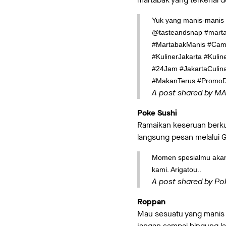
Yuk yang manis-manis m
@tasteandsnap #marta
#MartabakManis #Camil
#KulinerJakarta #Kuli
#24Jam #JakartaCulin
#MakanTerus #PromoD
A post shared by M
Poke Sushi
Ramaikan keseruan berku
langsung pesan melalui
Momen spesialmu akan 
kami. Arigatou..
A post shared by Po
Roppan
Mau sesuatu yang manis 
jangan sampai bingung l