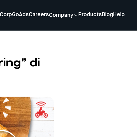
Corp
GoAds
Careers
Products
Blog
Help
Company
ing” di