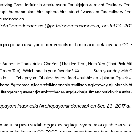
starving #wonderfuldish #makanseru #anakjajan #qraved #culinary #ea
raph #temanmakan #instaphoto #instafood #vscocam #tngculinary #ea
buncitfoodies
otatoCornerIndonesia (@potatocornerindonesia) on
Jul 24, 20
ngan pilihan rasa yang menyegarkan. Langsung cek layanan GO
d Authentic Thai drinks, ChaYen (Thai Ice Tea), Nom Yen (Thai Pink M
reen Tea). Which one is your favorite? 😋 _____ Start your day with
o ___ #chapayom #thaitea #streetfood #bubbletea #jakarta #gojek #t
akarta #greentea #jktgo #folkindonesia #milktea #giveaway #jualansis 
 #tangerang #eventjkt #picoftheday #gojekinaja #mangostickyrice #thai
hapayom Indonesia (@chapayomindonesia) on
Sep 23, 2017 at
 satu ini pasti sudah nggak asing lagi. Nyam, rasa gurih dari si t
gsung buka layanan GO-FOOD, pesan yang banyak buat kamu da