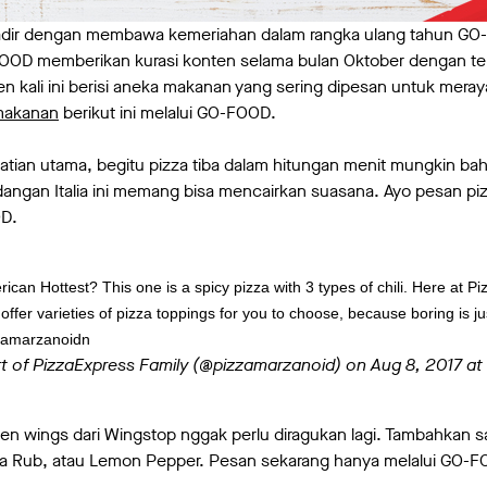
adir dengan membawa kemeriahan dalam rangka ulang tahun GO-
-FOOD memberikan kurasi konten selama bulan Oktober dengan te
n kali ini berisi aneka makanan yang sering dipesan untuk mer
makanan
berikut ini melalui GO-FOOD.
hatian utama, begitu pizza tiba dalam hitungan menit mungkin bah
dangan Italia ini memang bisa mencairkan suasana. Ayo pesan p
OD.
ican Hottest? This one is a spicy pizza with 3 types of chili. Here at P
fer varieties of pizza toppings for you to choose, because boring is jus
zamarzanoidn
rt of PizzaExpress Family (@pizzamarzanoid) on
Aug 8, 2017 a
n wings dari Wingstop nggak perlu diragukan lagi. Tambahkan s
na Rub, atau Lemon Pepper. Pesan sekarang hanya melalui GO-