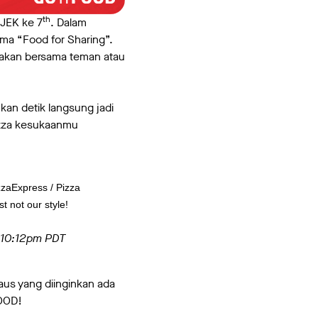
th
JEK ke 7
. Dalam
ma “Food for Sharing”.
ayakan bersama teman atau
kan detik langsung jadi
izza kesukaanmu
izzaExpress / Pizza
t not our style!
t 10:12pm PDT
aus yang diinginkan ada
FOOD!