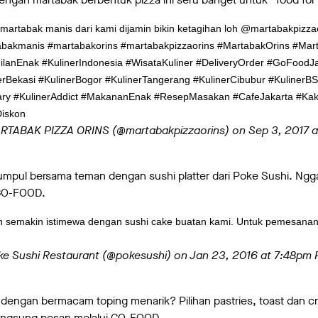
artabak manis dari kami dijamin bikin ketagihan loh @martabakpizzaor
bakmanis #martabakorins #martabakpizzaorins #MartabakOrins #Mar
anEnak #KulinerIndonesia #WisataKuliner #DeliveryOrder #GoFoodJak
nerBekasi #KulinerBogor #KulinerTangerang #KulinerCibubur #Kuliner
ary #KulinerAddict #MakananEnak #ResepMasakan #CafeJakarta #Ka
iskon
ARTABAK PIZZA ORINS (@martabakpizzaorins) on
Sep 3, 2017 
mpul bersama teman dengan sushi platter dari Poke Sushi. Ngga
 GO-FOOD.
semakin istimewa dengan sushi cake buatan kami. Untuk pemesanan s
ke Sushi Restaurant (@pokesushi) on
Jan 23, 2016 at 7:48pm 
dengan bermacam toping menarik? Pilihan pastries, toast dan cr
angsung pesan melalui GO-FOOD.