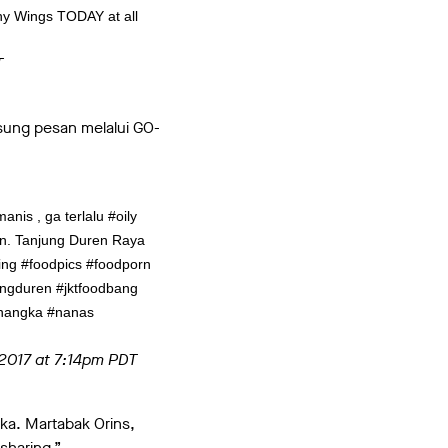
hy Wings TODAY at all
T
gsung pesan melalui GO-
nis , ga terlalu #oily
ln. Tanjung Duren Raya
ing #foodpics #foodporn
ungduren #jktfoodbang
 #nangka #nanas
 2017 at 7:14pm PDT
uka. Martabak Orins,
sharing.”