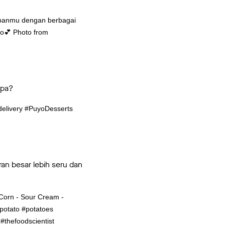
apanmu dengan berbagai
ho💕 Photo from
apa?
delivery #PuyoDesserts
an besar lebih seru dan
 Corn - Sour Cream -
#potato #potatoes
#thefoodscientist