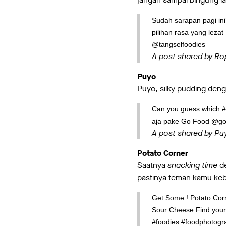
Sudah sarapan pagi in
pilihan rasa yang leza
@tangselfoodies
A post shared by R
Puyo
Puyo, silky pudding den
Can you guess which #S
aja pake Go Food @g
A post shared by P
Potato Corner
Saatnya
snacking time
de
pastinya teman kamu ke
Get Some ! Potato Corn
Sour Cheese Find your 
#foodies #foodphotogra