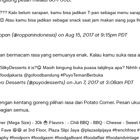
i??? Kalo belum sarapan, kamu bisa jadikan T-pan sebagai menu sar
t 😊 Atau kamu bisa jadikan sebagai snack saat jam makan siang juga l
oppan (@roppanindonesia) on
Aug 15, 2017 at 9:15pm PDT
gan bermacam rasa yang semuanya enak. Kalau kamu suka rasa 
ilkyDesserts it is?😋 Masih bingung buka puasa takjilnya apa? Nihhh 
ofoodjakarta @gofoodbandung #PuyoTemanBerbuka
uyo Desserts (@puyodesserts) on
Jun 7, 2017 at 3:08am PDT
ngan kentang goreng pilihan rasa dari Potato Corner. Pesan ukur
bagian semua.
er (Mega Size) - 30k 🍟 Flavors : - Chili BBQ - BBQ - Cheese - Sweet
Fave 😆😆 at 3rd Floor, Plaza Slipi Jaya @plazaslipijaya #frenchfries 
phy #foodporn #foodgasm #foodgallivant #foodaffair #foodandvintage 