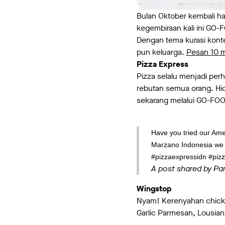
Bulan Oktober kembali h
kegembiraan kali ini GO
Dengan tema kurasi konte
pun keluarga.
Pesan 10 
Pizza Express
Pizza selalu menjadi per
rebutan semua orang. Hi
sekarang melalui GO-FO
Have you tried our Amer
Marzano Indonesia we of
#pizzaexpressidn #piz
A post shared by Pa
Wingstop
Nyam! Kerenyahan chicke
Garlic Parmesan, Lousia