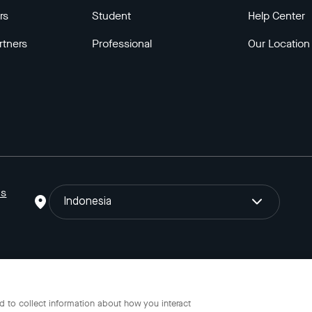
rs
Student
Help Center
rtners
Professional
Our Location
ns
Indonesia
o Gojek Tokopedia Tbk. Registered in the Directorate General of I
 to collect information about how you interact