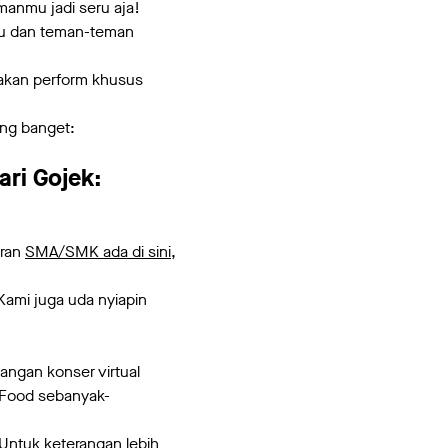
manmu jadi seru aja!
mu dan teman-teman
a akan perform khusus
ng banget:
ari Gojek:
aran
SMA/SMK ada di sini
,
ami juga uda nyiapin
ngan konser virtual
Food sebanyak-
Untuk keterangan lebih