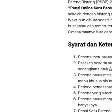
Bareng Bintang (PSBB) 2
“Pensi Online Seru Bar
sekolah dengan bintang p
Walaupun dibuat secara o
buat kamu dan temen-te
Gimana caranya bisa dap
Syarat dan Kete
Peserta merupakan 
Pastikan peserta su
sedangkan untuk
S
Peserta harus mela
menu khusus nih b
Periode pemesanan
Peserta yang sudah
Peserta harus men
banyaknya.
Pensi Seru Bareng 