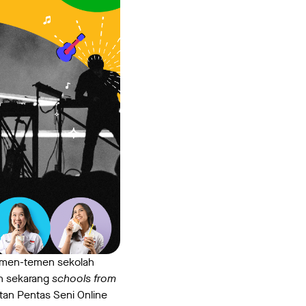
temen-temen sekolah
n sekarang
schools from
an Pentas Seni Online