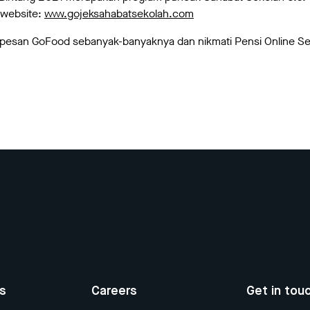
i website:
www.gojeksahabatsekolah.com
pesan GoFood sebanyak-banyaknya dan nikmati Pensi Online S
us
Careers
Get in tou