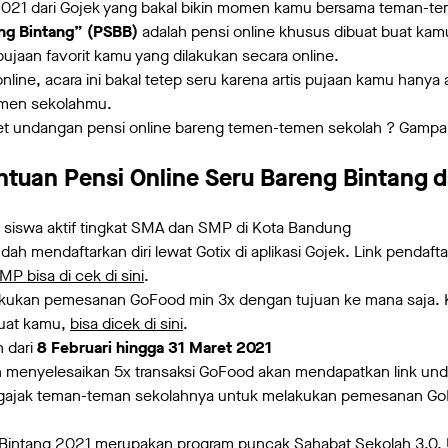
021 dari Gojek yang bakal bikin momen kamu bersama teman-te
eng Bintang” (PSBB)
adalah pensi online khusus dibuat buat ka
ujaan favorit kamu yang dilakukan secara online.
nline, acara ini bakal tetep seru karena artis pujaan kamu hany
men sekolahmu.
et undangan pensi online bareng temen-temen sekolah ? Gampa
ntuan Pensi Online Seru Bareng Bintang d
siswa aktif tingkat SMA dan SMP di Kota Bandung
dah mendaftarkan diri lewat Gotix di aplikasi Gojek. Link pendaft
MP bisa di cek di sini
.
kukan pemesanan GoFood min 3x dengan tujuan ke mana saja. K
uat kamu,
bisa dicek di sini
.
 dari
8 Februari hingga 31 Maret 2021
 menyelesaikan 5x transaksi GoFood akan mendapatkan link unda
gajak teman-teman sekolahnya untuk melakukan pemesanan Go
Bintang 2021 merupakan program puncak Sahabat Sekolah 3.0. 