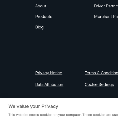
About
Driver Partne
Products
Merchant Pa
Blog
Privacy Notice
Terms & Conditio
Data Attribution
Cookie Settings
© 2023 Gojek | Gojek is a trademark of PT GoT
We value your Privacy
Indonesia.
This website stores cookies on your computer. These cookies are used