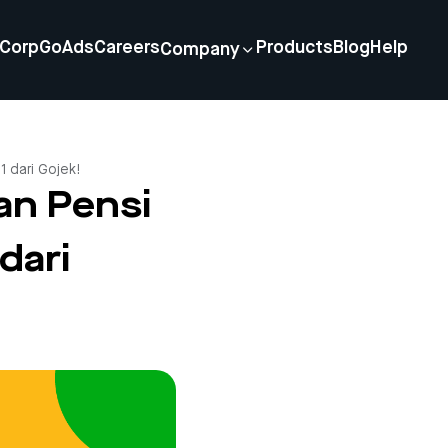
Corp
GoAds
Careers
Products
Blog
Help
Company
 dari Gojek!
an Pensi
dari