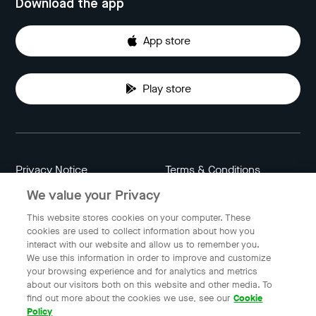
Download the app
App store
Play store
Privacy Notice
Terms & Conditions
We value your Privacy
Data Attribution
Cookie Settings
This website stores cookies on your computer. These
cookies are used to collect information about how you
interact with our website and allow us to remember you.
Indonesia
We use this information in order to improve and customize
your browsing experience and for analytics and metrics
about our visitors both on this website and other media. To
find out more about the cookies we use, see our
Cookie
© 2023 Gojek | Gojek is a trademark of PT GoTo Gojek
Policy