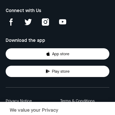
Connect with Us
Download the app
App store
Play store
Privacy Notice
Terms & Conditions
We value your Privacy
Data Attribution
Cookie Settings