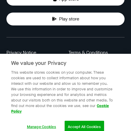
Play store
Privacy Notice
Terms & Conditions
We value your Privacy
Data Attribution
Cookie Settings
This website stores cookies on your computer. These
cookies are used to collect information about how you
interact with our website and allow us to remember you.
Indonesia
We use this information in order to improve and customize
your browsing experience and for analytics and metrics
about our visitors both on this website and other media. To
find out more about the cookies we use, see our
Cookie
© 2023 Gojek | Gojek is a trademark of PT GoTo Gojek
Policy
Tokopedia Tbk. Registered in the Directorate General of
Intellectual Property of the Republic of Indonesia.
Manage Cookies
Accept All Cookies