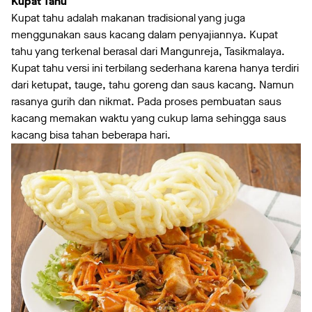
Kupat Tahu
Kupat tahu adalah makanan tradisional yang juga
menggunakan saus kacang dalam penyajiannya. Kupat
tahu yang terkenal berasal dari Mangunreja, Tasikmalaya.
Kupat tahu versi ini terbilang sederhana karena hanya terdiri
dari ketupat, tauge, tahu goreng dan saus kacang. Namun
rasanya gurih dan nikmat. Pada proses pembuatan saus
kacang memakan waktu yang cukup lama sehingga saus
kacang bisa tahan beberapa hari.