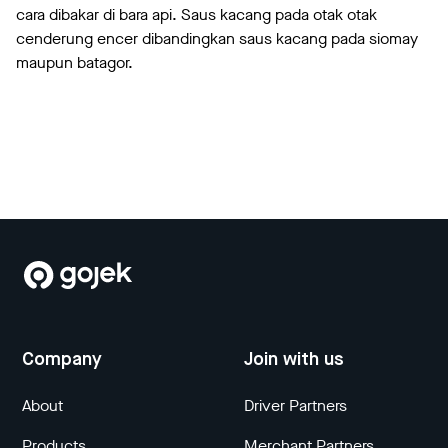
cara dibakar di bara api. Saus kacang pada otak otak
cenderung encer dibandingkan saus kacang pada siomay
maupun batagor.
Company
Join with us
About
Driver Partners
Products
Merchant Partners