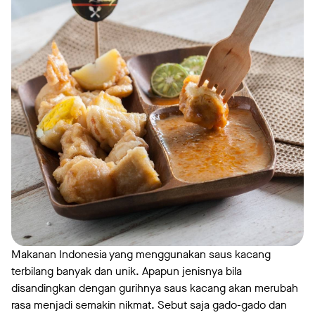
Makanan Indonesia yang menggunakan saus kacang
terbilang banyak dan unik. Apapun jenisnya bila
disandingkan dengan gurihnya saus kacang akan merubah
rasa menjadi semakin nikmat. Sebut saja gado-gado dan