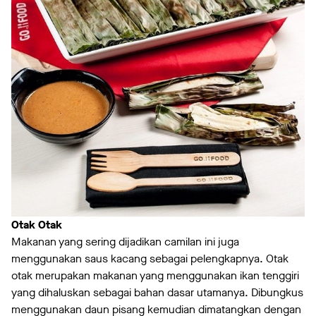
Otak Otak
Makanan yang sering dijadikan camilan ini juga
menggunakan saus kacang sebagai pelengkapnya. Otak
otak merupakan makanan yang menggunakan ikan tenggiri
yang dihaluskan sebagai bahan dasar utamanya. Dibungkus
menggunakan daun pisang kemudian dimatangkan dengan