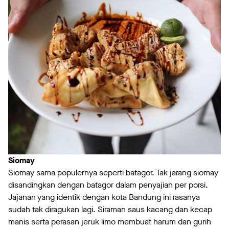
Siomay
Siomay sama populernya seperti batagor. Tak jarang siomay
disandingkan dengan batagor dalam penyajian per porsi.
Jajanan yang identik dengan kota Bandung ini rasanya
sudah tak diragukan lagi. Siraman saus kacang dan kecap
manis serta perasan jeruk limo membuat harum dan gurih