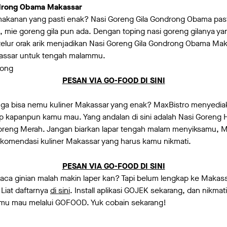
ndrong Obama Makassar
akanan yang pasti enak? Nasi Goreng Gila Gondrong Obama past
 mie goreng gila pun ada. Dengan toping nasi goreng gilanya ya
telur orak arik menjadikan Nasi Goreng Gila Gondrong Obama Ma
kassar untuk tengah malammu.
PESAN VIA GO-FOOD DI SINI
 ga bisa nemu kuliner Makassar yang enak? MaxBistro menyedi
 kapanpun kamu mau. Yang andalan di sini adalah Nasi Goreng H
Goreng Merah. Jangan biarkan lapar tengah malam menyiksamu, M
 rekomendasi kuliner Makassar yang harus kamu nikmati.
PESAN VIA GO-FOOD DI SINI
ca ginian malah makin laper kan? Tapi belum lengkap ke Makass
Liat daftarnya
di sini
. Install aplikasi GOJEK sekarang, dan nikmat
mu mau melalui GOFOOD. Yuk cobain sekarang!