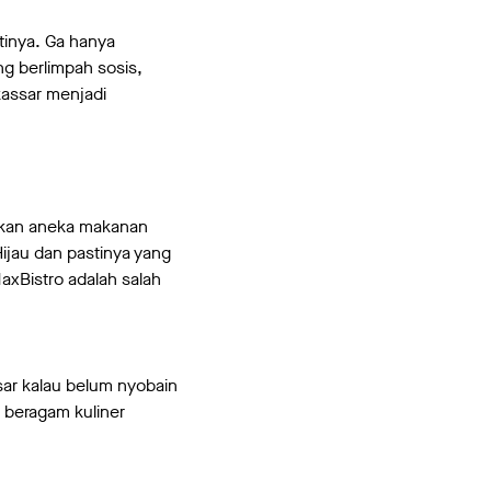
inya. Ga hanya
ng berlimpah sosis,
kassar menjadi
akan aneka makanan
ijau dan pastinya yang
axBistro adalah salah
ar kalau belum nyobain
i beragam kuliner