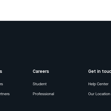
us
Careers
Get in tou
rs
Student
Help Center
rtners
Professional
Our Location