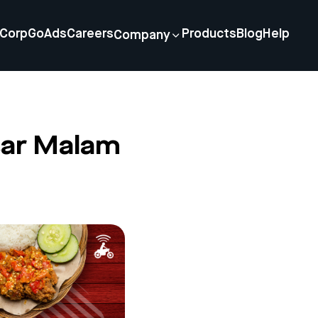
Corp
GoAds
Careers
Products
Blog
Help
Company
sar Malam