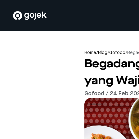
Home
/
Blog
/
Gofood
/
Begad
Begadang
yang Waj
Gofood / 24 Feb 20