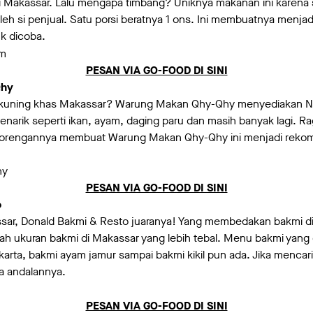
i Makassar. Lalu mengapa timbang? Uniknya makanan ini karena 
oleh si penjual. Satu porsi beratnya 1 ons. Ini membuatnya menj
k dicoba.
PESAN VIA GO-FOOD DI SINI
Qhy
 kuning khas Makassar? Warung Makan Qhy-Qhy menyediakan Na
narik seperti ikan, ayam, daging paru dan masih banyak lagi. R
gorengannya membuat Warung Makan Qhy-Qhy ini menjadi rekome
PESAN VIA GO-FOOD DI SINI
o
ssar, Donald Bakmi & Resto juaranya! Yang membedakan bakmi 
alah ukuran bakmi di Makassar yang lebih tebal. Menu bakmi yang
akarta, bakmi ayam jamur sampai bakmi kikil pun ada. Jika mencar
ia andalannya.
PESAN VIA GO-FOOD DI SINI