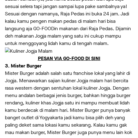
sesuai selera tapi jangan sampai lupa pake sambalnya ya!
Sesuai dengan namanya, Raja Pedas ini buka 24 jam. Jadi
kalau kamu pengen makan pedas di malam hari bisa
langsung aja GO-FOODin makanan dari Raja Pedas. Dijamin
deh makanan Jogja malam yang satu ini cukup mampu
untuk menggoyang lidah kamu di tengah malam.
PESAN VIA GO-FOOD DI SINI
3. Mister Burger
Mister Burger adalah salah satu franchise lokal yang lahir di
Jogja. Menawarkan sajian kuliner Jogja malam hari bercita
rasa western dengan sentuhan lokal kuliner Jogja. Dengan
menu andalan berbagai jenis burger, bahkan hingga burger
rendang, kuliner khas Jogja satu ini mampu membuat lidah
kamu berdecak di malam hari. Mister Burger punya banyak
banget outlet di Yogyakarta jadi kamu bisa pilih deh yang
paling deket sama lokasi kamu sekarang. Kalau kamu gak
mau makan burger, Mister Burger juga punya menu lain kok