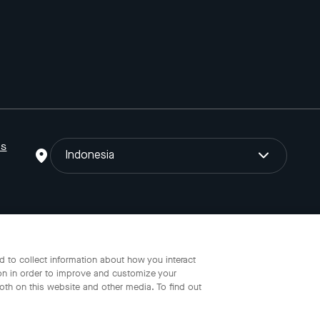
ns
Indonesia
o Gojek Tokopedia Tbk. Registered in the Directorate General of I
 to collect information about how you interact
on in order to improve and customize your
oth on this website and other media. To find out