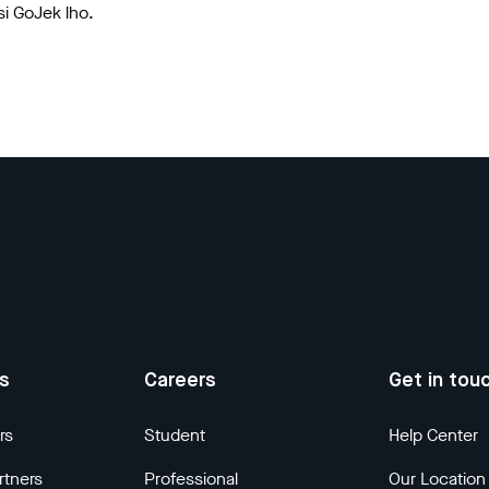
si GoJek lho.
us
Careers
Get in tou
rs
Student
Help Center
rtners
Professional
Our Location