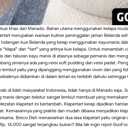
ai kue khas dari Manado. Bahan utama menggunakan kelapa muda,
pertart merupakan warisan kuliner peninggalan jaman Belanda s
an hidangan kue Belanda yang kerap menggunakan kayumanis dal
ata “klapa” dan “tart” yang artinya kue kelapa. Untuk menambah ci
is dan taburan kayu manis di atasnya sebagai pemanis dan meng
bang jenisnya ada yang versi soft pudding dan versi padat. Pengo
rsi lembut yaitu yang dipanggang menggunakan oven dan yang ti
sebaiknya didiamkan di dalam lemari es terlebih dahulu sehingga
krab di lidah masyarakat Indonesia, tidak hanya di Manado saja. Se
g manis dengan tekstur sangat lembut membuat yang memakann
zatan klapetart ini bertambah. Klapertart kerap dijadikan hanta
at. Kemasannya yang praktis dan mudah dibawa menjadikan klape
rsama. Breco Dish menawarkan dua rasa klapetart yaitu original 
a Rp. 14.000 sangat terjangkau bukan? Bila tak ingin repot Goo