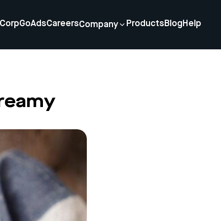
Corp
GoAds
Careers
Products
Blog
Help
Company
Creamy