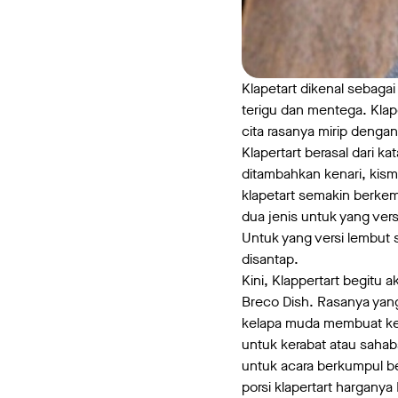
Klapetart dikenal sebag
terigu dan mentega. Kla
cita rasanya mirip deng
Klapertart berasal dari k
ditambahkan kenari, kism
klapetart semakin berkem
dua jenis untuk yang ve
Untuk yang versi lembut 
disantap.
Kini, Klappertart begitu a
Breco Dish. Rasanya yan
kelapa muda membuat kele
untuk kerabat atau sahab
untuk acara berkumpul be
porsi klapertart hargany