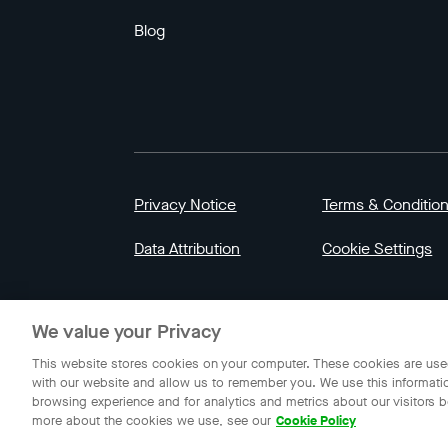
Blog
Privacy Notice
Terms & Conditio
Data Attribution
Cookie Settings
© 2023 Gojek | Gojek is a trademark of PT GoT
We value your Privacy
Indonesia.
This website stores cookies on your computer. These cookies are used
with our website and allow us to remember you. We use this informati
browsing experience and for analytics and metrics about our visitors b
more about the cookies we use, see our
Cookie Policy