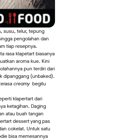
 susu, telur, tepung
ehingga pengolahan dan
am tiap resepnya.
ta rasa klapetart biasanya
uatkan aroma kue. Kini
lahannya pun terdiri dari
dk dipanggang (unbaked).
 terasa
creamy
begitu
perti klapertart dari
ya ketagihan. Daging
ran atau buah tangan
rtart dessert yang pas
dan cokelat. Untuk satu
Foodie bisa memesannya