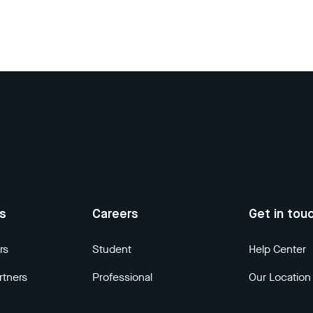
us
Careers
Get in tou
rs
Student
Help Center
rtners
Professional
Our Location