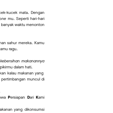
cek-kucek mata. Dengan
hone
mu. Seperti hari-hari
lu banyak waktu menonton
anan sahur mereka. Kamu
 kamu ragu.
 kebersihan makanannya
pikirmu dalam hati.
akan kalau makanan yang
k pertimbangan muncul di
.
ahwa
P
ersiapan
D
ari
K
ami
akanan yang dikonsumsi