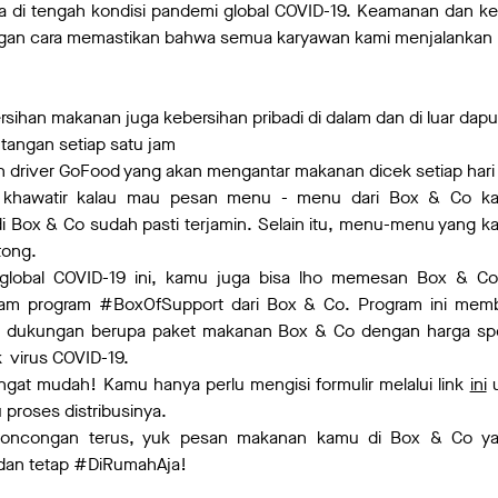
a di tengah kondisi pandemi global COVID-19. Keamanan dan k
an cara memastikan bahwa semua karyawan kami menjalankan l
sihan makanan juga kebersihan pribadi di dalam dan di luar dap
tangan setiap satu jam
 driver GoFood yang akan mengantar makanan dicek setiap har
 khawatir kalau mau pesan menu - menu dari Box & Co ka
Box & Co sudah pasti terjamin. Selain itu, menu-menu yang k
tong.
global COVID-19 ini, kamu juga bisa lho memesan Box & Co
am program #BoxOfSupport dari Box & Co. Program ini memb
dukungan berupa paket makanan Box & Co dengan harga spes
 virus COVID-19.
angat mudah! Kamu hanya perlu mengisi formulir melalui link
ini
u
proses distribusinya.
eroncongan terus, yuk pesan makanan kamu di Box & Co yan
dan tetap #DiRumahAja!