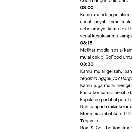
Coba bangun dulu deh.
03:00
Kamu mendengar alarm s
susah payah kamu mulai
sebelumnya, kamu telat 
serial kesukaanmu sampa
03:15
Melihat media sosial k
mulai cek di GoFood untu
03:30
Kamu mulai gelisah, ban
terjamin nggak ya? Harg
Kamu juga mulai mengin
kamu konsumsi bersih da
kepalamu padahal perut 
Nah daripada mikir kelam
Mempersembahkan P.D.
T
erjamin.
Box & Co berkomitmen 