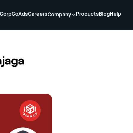
Corp
GoAds
Careers
Products
Blog
Help
Company
njaga