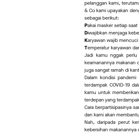
pelanggan kami, terutam
& Co kami upayakan deng
sebagai berikut:
P
akai masker setiap saat
D
iwajibkan menjaga keber
K
aryawan wajib mencuci 
T
emperatur karyawan dan
Jadi kamu nggak perlu
keamanannya makanan di 
juga sangat ramah di kan
Dalam kondisi pandemi 
terdampak COVID-19 dal
kamu untuk memberikan 
terdepan yang terdampak
Cara berpartisipasinya s
dan kami akan membantu 
Nah, daripada perut k
kebersihan makanannya 