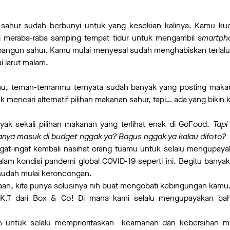
ahur sudah berbunyi untuk yang kesekian kalinya. Kamu ku
 meraba-raba samping tempat tidur untuk mengambil
smartp
bangun sahur. Kamu mulai menyesal sudah menghabiskan terla
i larut malam.
amu, teman-temanmu ternyata sudah banyak yang posting mak
k mencari alternatif pilihan makanan sahur, tapi… ada yang bikin
yak sekali pilihan makanan yang terlihat enak di GoFood.
Tapi
anya masuk di budget nggak ya? Bagus nggak ya kalau difoto?
gat-ingat kembali nasihat orang tuamu untuk selalu mengupay
lam kondisi pandemi global COVID-19 seperti ini. Begitu banya
sudah mulai keroncongan.
aan, kita punya solusinya nih buat mengobati kebingungan kamu
K.T dari Box & Co! Di mana kami selalu mengupayakan b
untuk selalu memprioritaskan keamanan dan kebersihan m