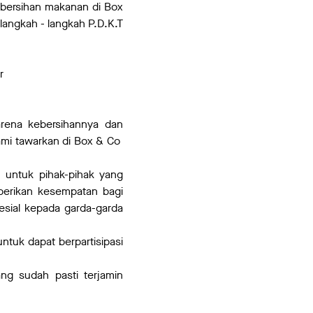
ebersihan makanan di Box
angkah - langkah P.D.K.T
ur
i
rena kebersihannya dan
ami tawarkan di Box & Co
 untuk pihak-pihak yang
erikan kesempatan bagi
ial kepada garda-garda
ntuk dapat berpartisipasi
g sudah pasti terjamin