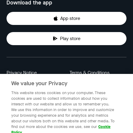
Download the app
App store
Play store
Privacy Notice
Terms & Conditions
We value your Privacy
Data Attribution
Cookie Settings
This website stores cookies on your computer. These
cookies are used to collect information about how you
interact with our website and allow us to remember you.
Indonesia
We use this information in order to improve and customize
your browsing experience and for analytics and metrics
about our visitors both on this website and other media. To
find out more about the cookies we use, see our
Cookie
© 2023 Gojek | Gojek is a trademark of PT GoTo Gojek
Policy