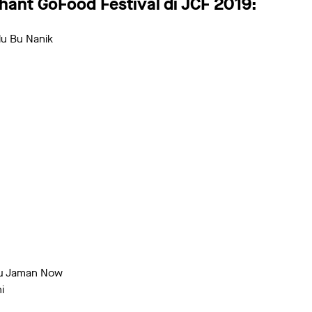
hant GoFood Festival di JCF 2019:
u Bu Nanik
hu Jaman Now
i