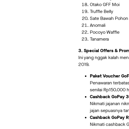
Otako GFF Moi
Truffle Belly
Sate Bawah Pohon
Anomali
Pocoyo Waffle
Tanamera
3. Special Offers & Pro
Ini yang nggak kalah men
2019.
Paket Voucher Go
Penawaran terbata
senilai Rp150.000
Cashback GoPay 3
Nikmati jajanan n
jajan sepuasnya tan
Cashback GoPay R
Nikmati cashback 