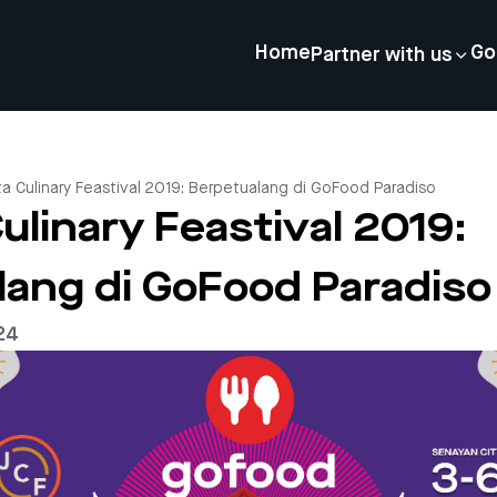
Home
Go
Partner with us
ta Culinary Feastival 2019: Berpetualang di GoFood Paradiso
ulinary Feastival 2019:
lang di GoFood Paradiso
24