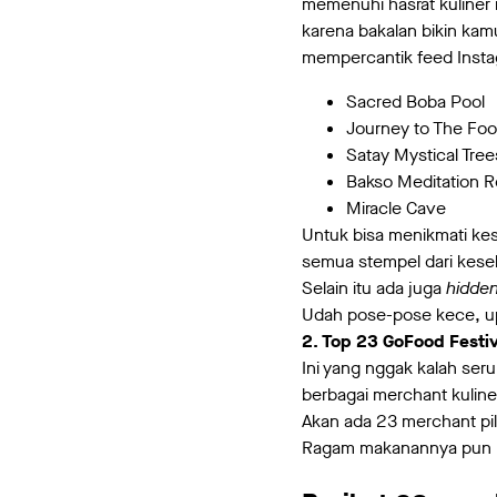
memenuhi hasrat kuliner 
karena bakalan bikin ka
mempercantik feed Insta
Sacred Boba Pool
Journey to The Fo
Satay Mystical Tree
Bakso Meditation 
Miracle Cave
Untuk bisa menikmati ke
semua stempel dari kese
Selain itu ada juga
hidden
Udah pose-pose kece, upl
2. Top 23 GoFood Festi
Ini yang nggak kalah ser
berbagai merchant kuline
Akan ada 23 merchant pil
Ragam makanannya pun ng