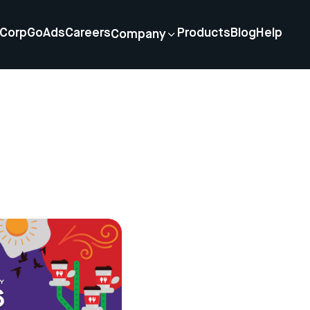
Corp
GoAds
Careers
Products
Blog
Help
Company