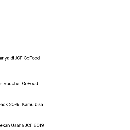
hanya di JCF GoFood
ket voucher GoFood
hback 30%! Kamu bisa
Rekan Usaha JCF 2019