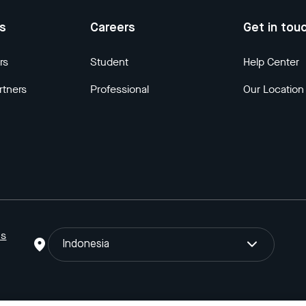
us
Careers
Get in tou
rs
Student
Help Center
rtners
Professional
Our Location
ns
Indonesia