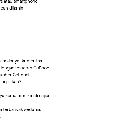
era atau smartphone
dan dijamin
ra mainnya, kumpulkan
a dengan voucher GoFood.
voucher GoFood.
anget kan?
nya kamu menikmati sajian
i terbanyak sedunia.
.