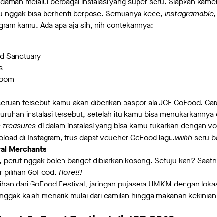
idaman melalui berbagai instalasi yang super seru. Siapkan kam
mu nggak bisa berhenti berpose. Semuanya kece,
instagramable,
gram kamu. Ada apa aja sih, nih contekannya:
od Sanctuary
s
Room
seruan tersebut kamu akan diberikan paspor ala JCF GoFood. Ca
luruhan instalasi tersebut, setelah itu kamu bisa menukarkanny
 treasures
di dalam instalasi yang bisa kamu tukarkan dengan 
oad di Instagram, trus dapat voucher GoFood lagi..
wiihh
seru b
val Merchants
u, perut nggak boleh banget dibiarkan kosong. Setuju kan? Saat
r pilihan GoFood.
Hore!!!
ihan dari GoFood Festival, jaringan pujasera UMKM dengan lokas
gak kalah menarik mulai dari camilan hingga makanan kekinian