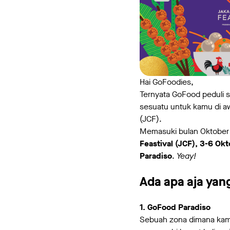
Hai GoFoodies,
Ternyata GoFood peduli
sesuatu untuk kamu di aw
(JCF).
Memasuki bulan Oktober
Feastival (JCF), 3-6 Okt
Paradiso
.
Yeay!
Ada apa aja yang
1. GoFood Paradiso
Sebuah zona dimana ka