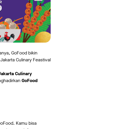
nya, GoFood bikin
akarta Culinary Feastival
Jakarta Culinary
enghadirkan
GoFood
 GoFood. Kamu bisa