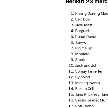
Berikut 23 merc
Pisang Goreng Mad
Sec Bowl
Jiwa Toast
Burgurshi
Ponut Donut
Tori-yo
Pig me up!
Montato
Stack
Jack and John
Somay Tante Teni
By Anind
Minang Inwrap
Bakaro Grill
Tahu Kriuk Yes, Ta
Seblak Jeletet Murn
Roti Eneng