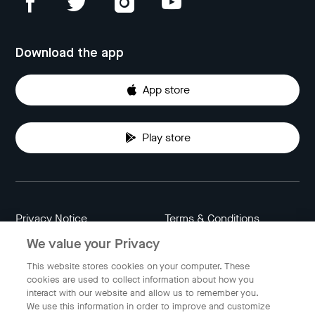
Download the app
App store
Play store
Privacy Notice
Terms & Conditions
We value your Privacy
Data Attribution
Cookie Settings
This website stores cookies on your computer. These
cookies are used to collect information about how you
interact with our website and allow us to remember you.
Indonesia
We use this information in order to improve and customize