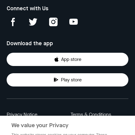
Connect with Us
Download the app
App store
Play store
Privacy Notice
Terms & Conditions
We value your Privacy
Data Attribution
Cookie Settings
This website stores cookies on your computer. These