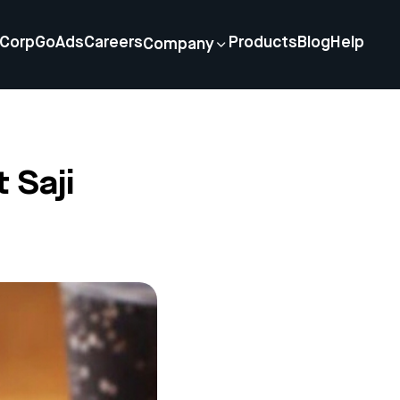
Corp
GoAds
Careers
Products
Blog
Help
Company
 Saji