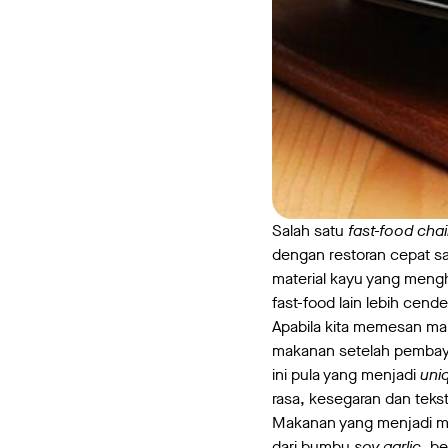
Salah satu
fast-food cha
dengan restoran cepat sa
material kayu yang meng
fast-food lain lebih cend
Apabila kita memesan ma
makanan setelah pembaya
ini pula yang menjadi
uniq
rasa, kesegaran dan teks
Makanan yang menjadi me
dari bumbu
soy garlic
, b