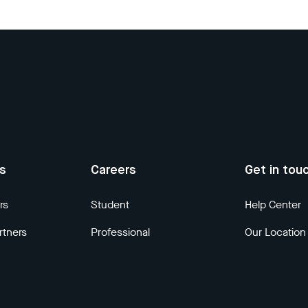
us
Careers
Get in tou
rs
Student
Help Center
rtners
Professional
Our Location