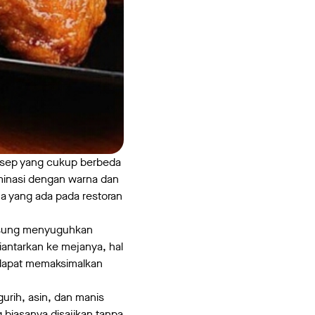
onsep yang cukup berbeda
ominasi dengan warna dan
a yang ada pada restoran
ngsung menyuguhkan
ntarkan ke mejanya, hal
n dapat memaksimalkan
rih, asin, dan manis
 biasanya disajikan tanpa