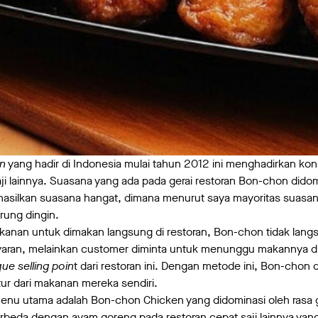
in
yang hadir di Indonesia mulai tahun 2012 ini menghadirkan k
ji lainnya. Suasana yang ada pada gerai restoran Bon-chon did
hasilkan suasana hangat, dimana menurut saya mayoritas suasan
erung dingin.
kanan untuk dimakan langsung di restoran, Bon-chon tidak la
ran, melainkan customer diminta untuk menunggu makannya dia
ue selling poin
t dari restoran ini. Dengan metode ini, Bon-cho
tur dari makanan mereka sendiri.
nu utama adalah Bon-chon Chicken yang didominasi oleh rasa gu
erbeda dengan ayam goreng pada restoran cepat saji lainnya yang