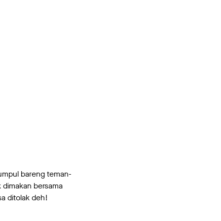
umpul bareng teman-
uk dimakan bersama
sa ditolak deh!