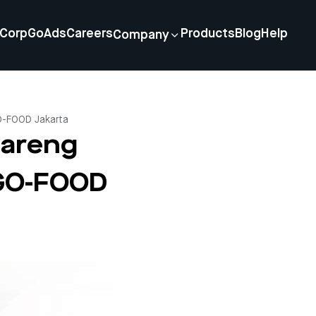
Corp
GoAds
Careers
Products
Blog
Help
Company
O-FOOD Jakarta
bareng
 GO-FOOD