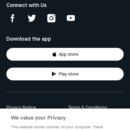
Connect with Us
Download the app
App store
Play store
Privacy Notice
Terms & Conditions
We value your Privacy
Data Attribution
Cookie Settings
This website stores cookies on your computer. These