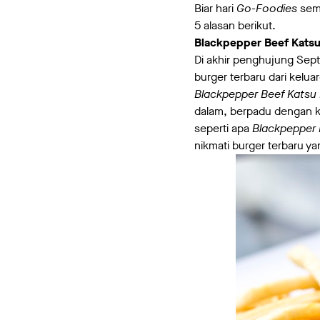
Biar hari
Go-Foodies
sema
5 alasan berikut.
Blackpepper Beef Katsu
Di akhir penghujung Se
burger terbaru dari kelu
Blackpepper Beef Katsu
dalam, berpadu dengan ke
seperti apa
Blackpepper 
nikmati burger terbaru y