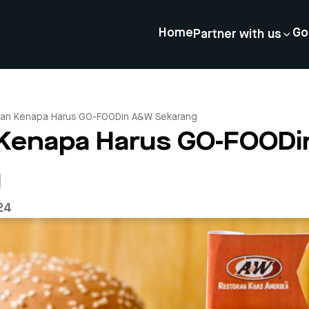
Home
Go
Partner with us
san Kenapa Harus GO-FOODin A&W Sekarang
 Kenapa Harus GO-FOOD
g
24