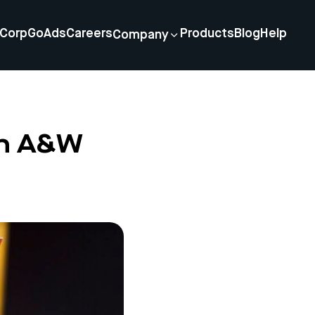
Corp
GoAds
Careers
Products
Blog
Help
Company
in A&W