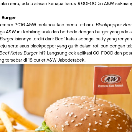
kin seru, ada 5 alasan kenapa harus #GOFOODin A&W sekaran
 Burger
ptember 2016 A&W meluncurkan menu terbaru.
Blackpepper Beef
arga A&W ini terbilang unik dan berbeda dengan burger yang ada
 Burger
isiannya terdiri dari: Beef katsu sebagai patty yang renyah
ju serta saus blackpepper yang gurih dalam roti bun dengan ta
Beef Katsu Burger
ini? Langsung cek aplikasi GO-FOOD dan pes
ang tersebar di 18 outlet A&W Jabodetabek.