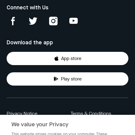
Connect with Us
Download the app
App store
Play store
Privacy Notice
Terms & Conditions
We value your Privacy
Data Attribution
Cookie Settings
This website stores cookies on your computer. These