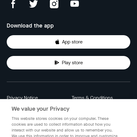
Download the app
App store
Play store
Privacy Notice
Terms & Conditions
We value your Privacy
Data Attribution
Cookie Settings
This website stores cookies on your computer. These
cookies are used to collect information about how you
interact with our website and allow us to remember you.
Indonesia
We use this information in order to improve and customize