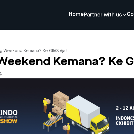
Home
Go
Partner with us
g Weekend Kemana? Ke GIIAS Aja!
Weekend Kemana? Ke GI
4