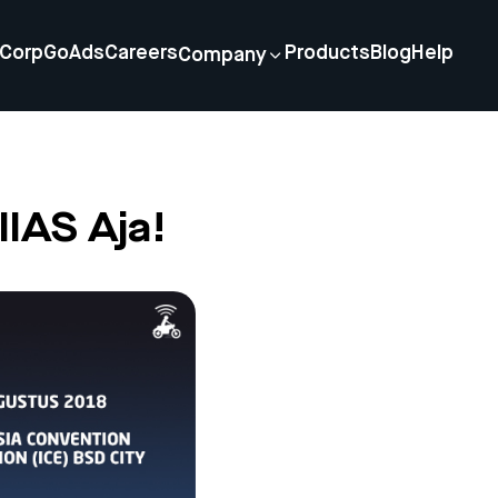
Corp
GoAds
Careers
Products
Blog
Help
Company
IAS Aja!