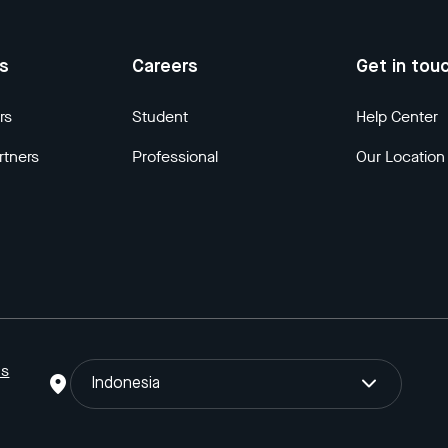
us
Careers
Get in tou
rs
Student
Help Center
rtners
Professional
Our Location
ns
Indonesia