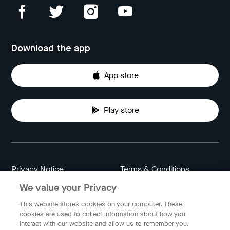
Download the app
App store
Play store
Privacy Notice
Terms & Conditions
We value your Privacy
Data Attribution
Cookie Settings
This website stores cookies on your computer. These
cookies are used to collect information about how you
interact with our website and allow us to remember you.