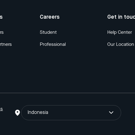
us
Careers
Get in tou
rs
Student
Help Center
rtners
Professional
Our Location
ns
Indonesia