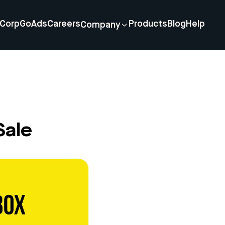
Corp
GoAds
Careers
Products
Blog
Help
Company
Sale