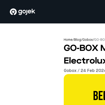
Home
/
Blog
/
Gobox
/
GO-BOX
GO-BOX M
Electrol
Gobox / 24 Feb 202