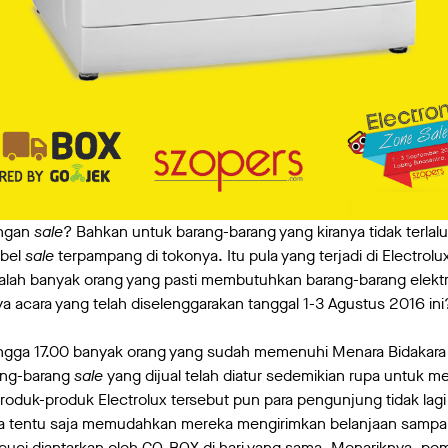
engan
sale
? Bahkan untuk barang-barang yang kiranya tidak terlal
abel
sale
terpampang di tokonya. Itu pula yang terjadi di Electro
lah banyak orang yang pasti membutuhkan barang-barang elektro
 acara yang telah diselenggarakan tanggal 1-3 Agustus 2016 ini
ingga 17.00 banyak orang yang sudah memenuhi Menara Bidakara 
rang-barang
sale
yang dijual telah diatur sedemikian rupa untuk m
uk-produk Electrolux tersebut pun para pengunjung tidak lagi 
a tentu saja memudahkan mereka mengirimkan belanjaan sampai
 cuci diantarkan oleh GO-BOX di hari yang sama. Menariknya, pem