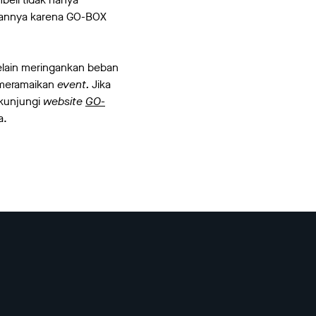
imannya karena GO-BOX
elain meringankan beban
 meramaikan
event.
Jika
 kunjungi
website
GO-
a.