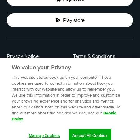
Play store
Privacy Notice
Terms & Conditions
We value your Privacy
Data Attribution
Cookie Settings
This website stores cookies on your computer. These
cookies are used to collect information about how you
interact with our website and allow us to remember you.
Indonesia
We use this information in order to improve and customize
your browsing experience and for analytics and metrics
about our visitors both on this website and other media. To
find out more about the cookies we use, see our
Cookie
© 2023 Gojek | Gojek is a trademark of PT GoTo Gojek
Policy
Tokopedia Tbk. Registered in the Directorate General of
Intellectual Property of the Republic of Indonesia.
Manage Cookies
Accept All Cookies