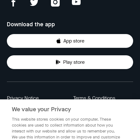
Download the app
App store
Play store
Privacy Notice
Terms & Conditions
We value your Privacy
Data Attribution
Cookie Settings
This website stores cookies on your computer. These
cookies are used to collect information about how you
interact with our website and allow us to remember you.
Indonesia
We use this information in order to improve and customize