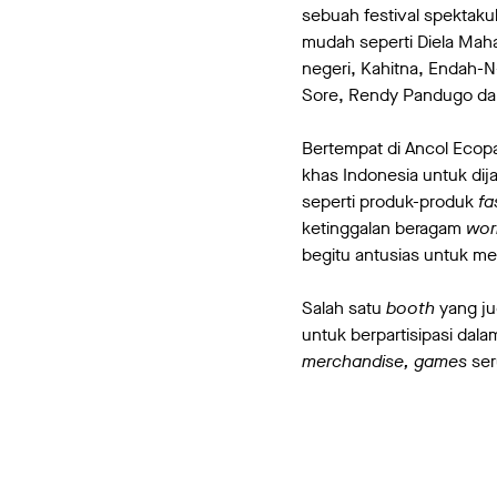
sebuah festival spektaku
mudah seperti Diela Mahar
negeri, Kahitna, Endah-N
Sore, Rendy Pandugo dan
Bertempat di Ancol Ecopa
khas Indonesia untuk dij
seperti produk-produk
fa
ketinggalan beragam
wor
begitu antusias untuk me
Salah satu
booth
yang j
untuk berpartisipasi da
merchandise,
games
ser