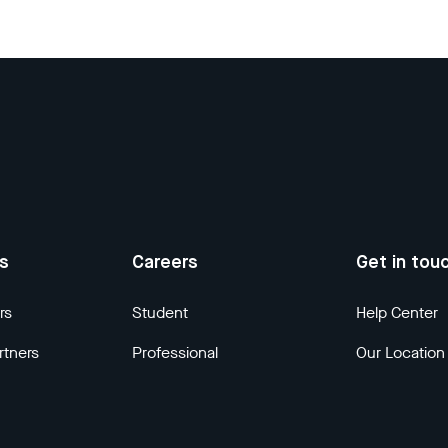
us
Careers
Get in tou
rs
Student
Help Center
rtners
Professional
Our Location