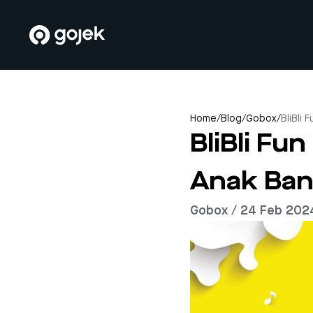
Home
/
Blog
/
Gobox
/
BliBli 
BliBli Fu
Anak Ba
Gobox / 24 Feb 202