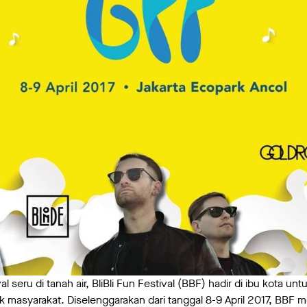
l seru di tanah air, BliBli Fun Festival (BBF) hadir di ibu kota u
k masyarakat. Diselenggarakan dari tanggal 8-9 April 2017, BB