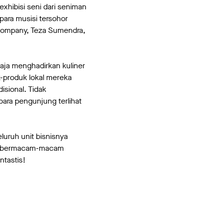
xhibisi seni dari seniman
para musisi tersohor
 Company, Teza Sumendra,
saja menghadirkan kuliner
k-produk lokal mereka
sional. Tidak
para pengunjung terlihat
uruh unit bisnisnya
kan bermacam-macam
ntastis!