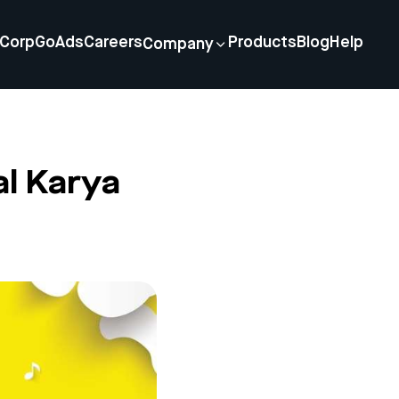
Corp
GoAds
Careers
Products
Blog
Help
Company
al Karya