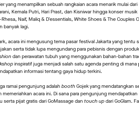
ler yang menampilkan sebuah rangkaian acara menarik mulai dari e
ani, Kemala Putri, Hari Prast, dan Kisniwar hingga konser musik 
-Rhesa, Naif, Maliq & D'essentials, White Shoes & The Couples
 banyak lagi.
rk, acara ini mengusung tema pasar festival Jakarta yang tentu 
ajakan serta tidak lupa mengundang para pebisnis dengan produ
shion
dan perawatan tubuh yang menggunakan bahan-bahan tradi
kshop
inspiratif juga menjadi salah satu agenda penting di mana 
ndapatkan informasi tentang gaya hidup terkini.
uga ramai pengunjung adalah
booth
Gojek yang mendatangkan sel
lam memeriahkan acara ini. Di sana para pengunjung mendapat
u serta pijat gratis dari GoMassage dan
touch up
dari GoGlam. Fa