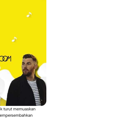
ntuk turut memuaskan
F mempersembahkan