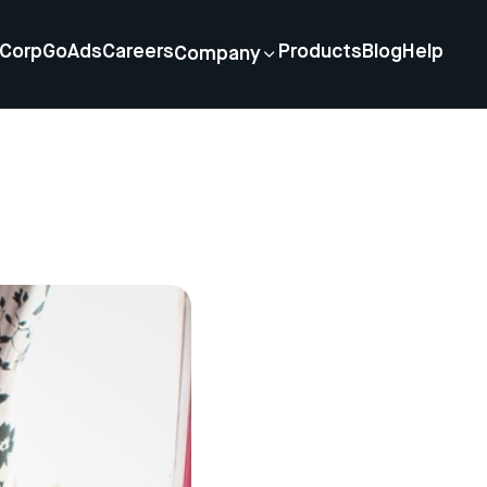
Corp
GoAds
Careers
Products
Blog
Help
Company