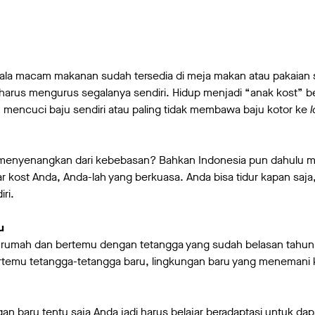
gala macam makanan sudah tersedia di meja makan atau pakaian s
a harus mengurus segalanya sendiri. Hidup menjadi “anak kost” be
i, mencuci baju sendiri atau paling tidak membawa baju kotor ke
ih menyenangkan dari kebebasan? Bahkan Indonesia pun dahulu m
r kost Anda, Anda-lah yang berkuasa. Anda bisa tidur kapan saja
ri.
u
 rumah dan bertemu dengan tetangga yang sudah belasan tahun A
ertemu tetangga-tetangga baru, lingkungan baru yang menemani 
n baru tentu saja Anda jadi harus belajar beradaptasi untuk dap