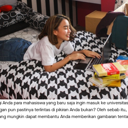
i Anda para mahasiswa yang baru saja ingin masuk ke universitas 
an pun pastinya terlintas di pikiran Anda bukan? Oleh sebab itu, 
yang mungkin dapat membantu Anda memberikan gambaran tentan