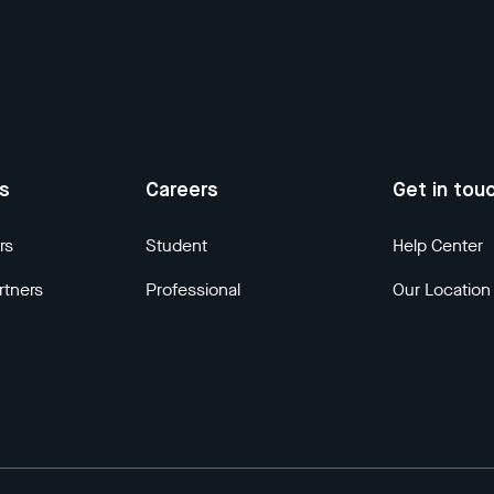
us
Careers
Get in tou
rs
Student
Help Center
rtners
Professional
Our Location